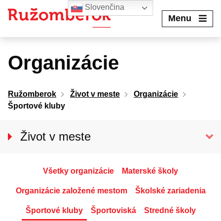
Preskočiť
Slovenčina
na
Menu
obsah
Organizácie
Ružomberok
Život v meste
Organizácie
Športové kluby
Život v meste
O meste
Aktuality
Všetky organizácie
Materské školy
Podujatia
Organizácie založené mestom
Školské zariadenia
Pohotovostné kontakty
Športové kluby
Športoviská
Stredné školy