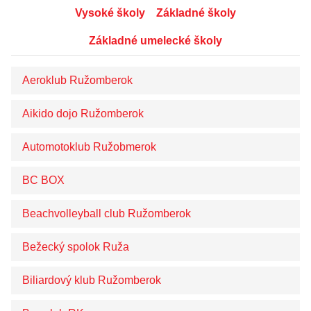
Pohotovostné lekárne
Vysoké školy
Základné školy
Elektronické formuláre
Základné umelecké školy
Dokumenty a tlačivá
Mestská polícia
Aeroklub Ružomberok
ORGANIZÁCIE
Aikido dojo Ružomberok
Ankety
Automotoklub Ružobmerok
Inzercia
Doprava
BC BOX
Matrika
Beachvolleyball club Ružomberok
Sociálna oblasť a byty
Bežecký spolok Ruža
Školstvo
Kultúra
Biliardový klub Ružomberok
Mestské médiá