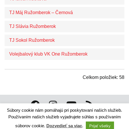
TJ Máj Ružomberok – Černová
TJ Slávia Ružomberok
TJ Sokol Ružomberok
Volejbalový klub VK One Ružomberok
Celkom položiek: 58
Súbory cookie nám pomáhajú pri poskytovaní našich služieb.
Technický dodávateľ: ANTIK Telecom, s. r. o. |
Antik
Používaním našich služieb vyjadrujete súhlas s používaním
smart city systém
Správca webového sídla: Mesto Ružomberok,
súborov cookie.
Dozvedieť sa viac
.
Prijať všetky