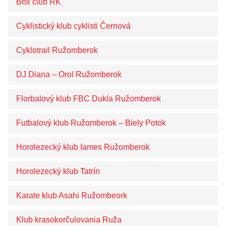
Box club RK
ŠPORT
Cyklistický klub cyklisti Černová
Športové kluby
Športoviská
Cyklotrail Ružomberok
Vyhlásenie najlepších športovcov mesta
Ružomberok
DJ Diana – Orol Ružomberok
Sieň slávy
Florbalový klub FBC Dukla Ružomberok
Odpadové hospodárstvo
Futbalový klub Ružomberok – Biely Potok
Životné prostredie
Útulok Ružomberok
Horolezecký klub Iames Ružomberok
Poradne komplexnej pomoci
Horolezecký klub Tatrín
Centrum právnej pomoci
Karate klub Asahi Ružombeork
Klub krasokorčulovania Ruža