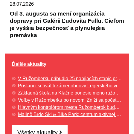
28.07.2026
Od 3. augusta sa mení organizácia
dopravy pri Galérii Ľudovíta Fullu. Cieľom
je vyššia bezpečnosť a plynulejšia
premávka
Ďalšie aktuality
V Ružomberku pribudlo 25 nabíjacích staníc pre elektromobily
Poslanci schválili zámer obnovy Legerského vily. Historickú budovu chce mesto premeniť na knižnicu a komunitné centrum
Základná škola na Klačne ponesie meno ružomberského rodáka Jozefa Vengloša
Voľby v Ružomberku po novom. Zníži sa počet mestských poslancov aj volebných obvodov
Hlavným kontrolórom mesta Ružomberok bude Dušan Mataj
Malinô Brdo Ski & Bike Park: centrum aktívnej turistiky pre všetky generácie
Všetky aktuality