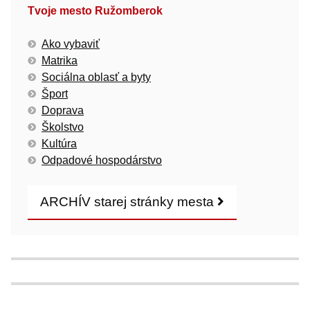
Tvoje mesto Ružomberok
Ako vybaviť
Matrika
Sociálna oblasť a byty
Šport
Doprava
Školstvo
Kultúra
Odpadové hospodárstvo
ARCHÍV starej stránky mesta
Klientské centrum
GIS plán
Mestská polícia
Inzercia