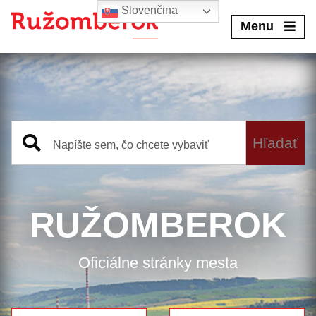
Preskočiť
Slovenčina
na
Menu
obsah
Hľadať
RUŽOMBEROK
Oficiálne stránky mesta