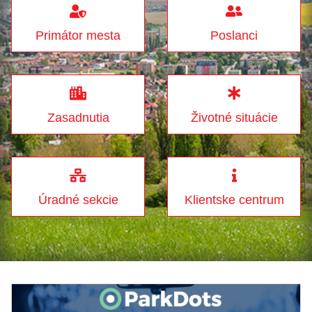
Primátor mesta
Poslanci
Zasadnutia
Životné situácie
Úradné sekcie
Klientske centrum