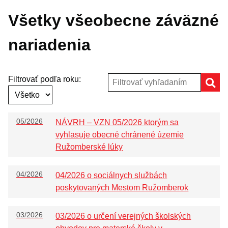
Mestská rada
Všetky všeobecne záväzné
Komisie
nariadenia
Zasadnutia
Úradná tabuľa
Zmluvy
Filtrovať podľa roku:
H
Zmluvy nájomné
Objednávky
05/2026
NÁVRH – VZN 05/2026 ktorým sa
Dodávateľské faktúry
vyhlasuje obecné chránené územie
Ružomberské lúky
Verejné obstarávania
VŠEOBECNE ZÁVÄZNÉ NARIADENIA
04/2026
04/2026 o sociálnych službách
Krízový manažment
poskytovaných Mestom Ružomberok
Poskytovanie informácií – Zákon č. 211/2000 Z.z.
03/2026
03/2026 o určení verejných školských
Miesto,lehota a spôsob podania opravného