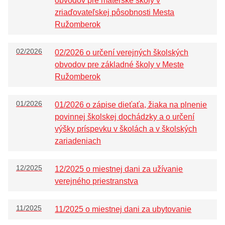
obvodov pre materské školy v
prostriedku
zriaďovateľskej pôsobnosti Mesta
Prehľad predpisov
Ružomberok
Záverečný účet mesta
02/2026
02/2026 o určení verejných školských
Územný plán
obvodov pre základné školy v Meste
Dokumenty mesta
Ružomberok
01/2026
01/2026 o zápise dieťaťa, žiaka na plnenie
povinnej školskej dochádzky a o určení
výšky príspevku v školách a v školských
zariadeniach
12/2025
12/2025 o miestnej dani za užívanie
verejného priestranstva
11/2025
11/2025 o miestnej dani za ubytovanie