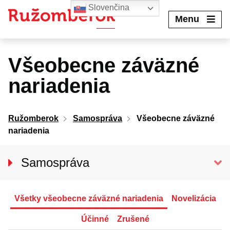
Preskočiť
Slovenčina
na
Menu
obsah
Všeobecne záväzné
nariadenia
Ružomberok
Samospráva
Všeobecne záväzné
nariadenia
Samospráva
Primátor mesta
Hlavný kontrolór mesta
Všetky všeobecne záväzné nariadenia
Novelizácia
Mestské zastupiteľstvo
Účinné
Zrušené