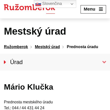
Preskočiť
Slovenčina
na
Menu
obsah
Mestský úrad
Ružomberok
Mestský úrad
Prednosta úradu
Úrad
Klientske centrum
Prednosta
PREDNOSTA ÚRADU
Mário Klučka
Oddelenia MsÚ
úradu
Projekty a granty
Prednosta mestského úradu
Oznamy mesta
Tel.: 044 / 44 431 44 24