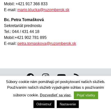
Životné situácie
Mobil: +421 917 366 833
E-mail:
mario.klucka@ruzomberok.sk
Dokumenty, žiadosti a tlačivá
Bc. Petra Tomašková
Pracuj pre mesto
Sekretariát prednostu
Tel.: 044 / 431 44 18
Mobil:+421 902 781 895
E-mail:
petra.tomaskova@ruzomberok.sk
Súbory cookie nám pomáhajú pri poskytovaní našich služieb.
Technický dodávateľ: ANTIK Telecom, s. r. o. |
Antik
Používaním našich služieb vyjadrujete súhlas s používaním
smart city systém
Správca webového sídla: Mesto Ružomberok,
súborov cookie.
Dozvedieť sa viac
.
Prijať všetky
Námestie A. Hlinku 1098/1, 034 01 Ružomberok,
Slovensko
Odmietnuť
Nastavenie