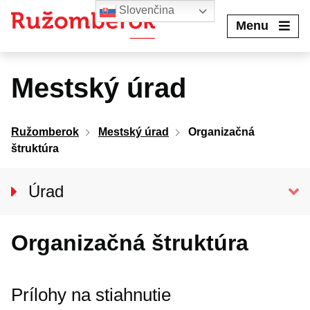
Preskočiť
Slovenčina
na
Menu
obsah
Mestský úrad
Ružomberok
Mestský úrad
Organizačná
štruktúra
Úrad
Klientske centrum
Organizačná štruktúra
Prednosta úradu
ODDELENIA MSÚ
Organizačná štruktúra
Prílohy na stiahnutie