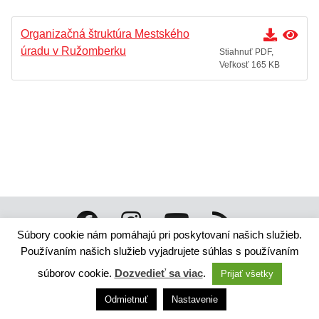
Organizačný poriadok
Pracovný poriadok
Organizačná štruktúra Mestského
Projekty a granty
úradu v Ružomberku
Stiahnuť PDF,
Veľkosť 165 KB
Oznamy mesta
Životné situácie
Dokumenty, žiadosti a tlačivá
Pracuj pre mesto
Súbory cookie nám pomáhajú pri poskytovaní našich služieb.
Technický dodávateľ: ANTIK Telecom, s. r. o. |
Antik
Používaním našich služieb vyjadrujete súhlas s používaním
smart city systém
Správca webového sídla: Mesto Ružomberok,
súborov cookie.
Dozvedieť sa viac
.
Prijať všetky
Námestie A. Hlinku 1098/1, 034 01 Ružomberok,
Slovensko
Odmietnuť
Nastavenie