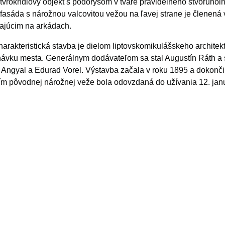
štvrokrídlový objekt s pôdorysom v tvare pravidelného štvoruho
fasáda s nárožnou valcovitou vežou na ľavej strane je členená 
ajúcim na arkádach.
harakteristická stavba je dielom liptovskomikulášskeho architekta
ávku mesta. Generálnym dodávateľom sa stal Augustín Ráth a s
 Angyal a Edurad Vorel. Výstavba začala v roku 1895 a dokončili
ím pôvodnej nárožnej veže bola odovzdaná do užívania 12. jan