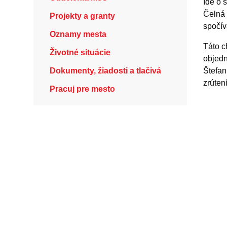
Ide o 
Čelná 
Projekty a granty
spočív
Oznamy mesta
Táto c
Životné situácie
objedn
Dokumenty, žiadosti a tlačivá
Štefan
zrúten
Pracuj pre mesto