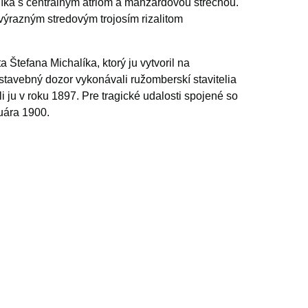
lníka s centrálnym átriom a manzardovou strechou.
výrazným stredovým trojosím rizalitom
 Štefana Michalíka, ktorý ju vytvoril na
tavebný dozor vykonávali ružomberskí stavitelia
 ju v roku 1897. Pre tragické udalosti spojené so
uára 1900.