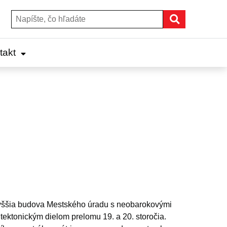
Hľadať
Hľadať:
takt
vyššia budova Mestského úradu s neobarokovými
ektonickým dielom prelomu 19. a 20. storočia.