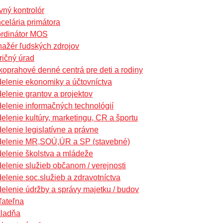
vný kontrolór
celária primátora
rdinátor MOS
ažér ľudských zdrojov
ričný úrad
koprahové denné centrá pre deti a rodiny
elenie ekonomiky a účtovníctva
elenie grantov a projektov
elenie informačných technológií
elenie kultúry, marketingu, CR a športu
elenie legislatívne a právne
elenie MR,SOÚ,ÚR a SP (stavebné)
elenie školstva a mládeže
elenie služieb občanom / verejnosti
elenie soc.služieb a zdravotníctva
elenie údržby a správy majetku / budov
ateľna
ladňa