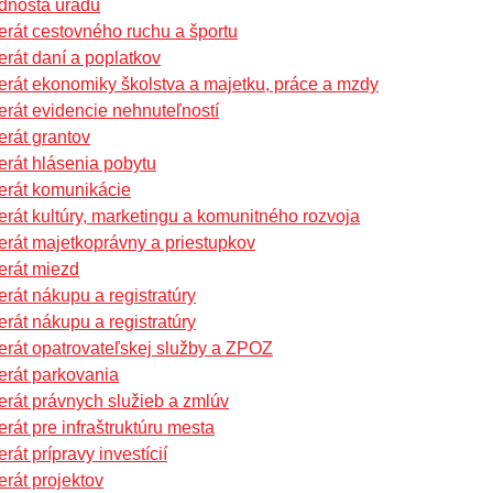
dnosta úradu
erát cestovného ruchu a športu
erát daní a poplatkov
erát ekonomiky školstva a majetku, práce a mzdy
erát evidencie nehnuteľností
erát grantov
erát hlásenia pobytu
erát komunikácie
erát kultúry, marketingu a komunitného rozvoja
erát majetkoprávny a priestupkov
erát miezd
erát nákupu a registratúry
erát nákupu a registratúry
erát opatrovateľskej služby a ZPOZ
erát parkovania
erát právnych služieb a zmlúv
erát pre infraštruktúru mesta
rát prípravy investícií
erát projektov