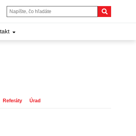
Hľadať
Hľadať:
takt
Referáty
Úrad