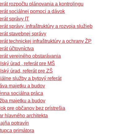
erát rozpočtu plánovania a kontrolingu
erát sociálnej pomoci a dávok
erát správy IT
erát správy, infraštruktúry a rozvoja služieb
erát stavebnej správy
erát technickej infraštruktúry a ochrany ŽP
erát účtovníctva
erát verejného obstarávania
lský úrad , referát pre MŠ
lský úrad, referát pre ZŠ
iálne služby a bytový referát
áva majetku a budov
énna sociálna práca
žba majetku a budov
lok pre občanov bez prístrešia
ar hlavného architekta
ajňa potravín
tupca primátora