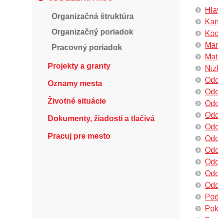
Hla
Organizačná štruktúra
Kan
Organizačný poriadok
Koo
Man
Pracovný poriadok
Mat
Projekty a granty
Níz
Odd
Oznamy mesta
Odd
Životné situácie
Odd
Odd
Dokumenty, žiadosti a tlačivá
Odd
Pracuj pre mesto
Odd
Odd
Odd
Odd
Odd
Poď
Pok