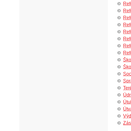
Ref
Ref
Ref
Ref
Ref
Ref
Ref
Ref
Ško
Ško
Soc
Spr
Ter
Údr
Útu
Útv
Výd
Zás