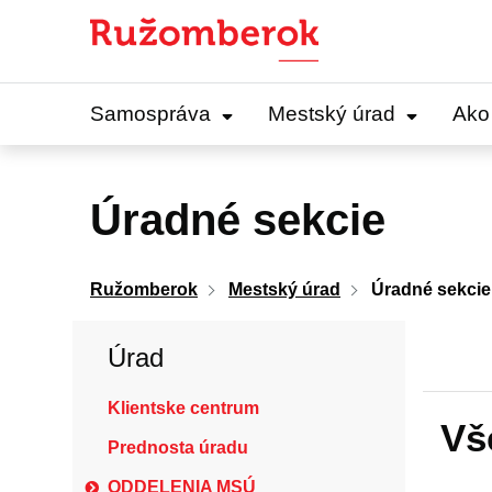
Preskočiť
na
obsah
Samospráva
Mestský úrad
Ako
Úradné sekcie
Ružomberok
Mestský úrad
Úradné sekcie
Úrad
Klientske centrum
Vš
Prednosta úradu
ODDELENIA MSÚ