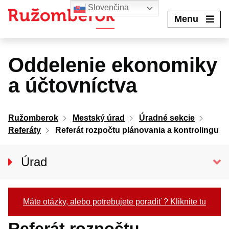
Preskočiť
Slovenčina
na
Menu
obsah
Oddelenie ekonomiky
a účtovníctva
Ružomberok
Mestský úrad
Úradné sekcie
Referáty
Referát rozpočtu plánovania a kontrolingu
Úrad
Klientske centrum
Prednosta úradu
Máte otázky, alebo potrebujete poradiť ? Kliknite tu
ODDELENIA MSÚ
Referát rozpočtu