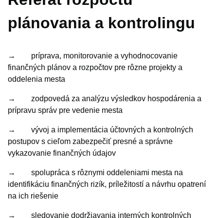
Organizačná štruktúra
plánovania a kontrolingu
Organizačný poriadok
Pracovný poriadok
Projekty a granty
→ príprava, monitorovanie a vyhodnocovanie
finančných plánov a rozpočtov pre rôzne projekty a
Oznamy mesta
oddelenia mesta
Životné situácie
→ zodpovedá za analýzu výsledkov hospodárenia a
Dokumenty, žiadosti a tlačivá
prípravu správ pre vedenie mesta
Pracuj pre mesto
→ vývoj a implementácia účtovných a kontrolných
postupov s cieľom zabezpečiť presné a správne
vykazovanie finančných údajov
→ spolupráca s rôznymi oddeleniami mesta na
identifikáciu finančných rizík, príležitostí a návrhu opatrení
na ich riešenie
→ sledovanie dodržiavania interných kontrolných