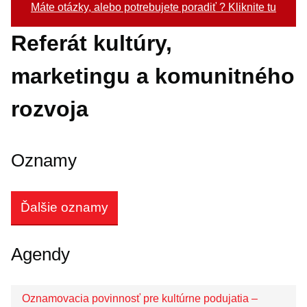
Máte otázky, alebo potrebujete poradiť ? Kliknite tu
ODDELENIA MSÚ
Referát kultúry,
Organizačná štruktúra
marketingu a komunitného
Organizačný poriadok
Pracovný poriadok
rozvoja
Projekty a granty
Oznamy mesta
Oznamy
Životné situácie
Dokumenty, žiadosti a tlačivá
Ďalšie oznamy
Pracuj pre mesto
Agendy
Oznamovacia povinnosť pre kultúrne podujatia –