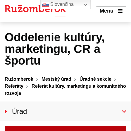
Preskočiť
Slovenčina
na
Menu
obsah
Oddelenie kultúry,
marketingu, CR a
športu
Ružomberok
Mestský úrad
Úradné sekcie
Referáty
Referát kultúry, marketingu a komunitného
rozvoja
Úrad
Klientske centrum
Prednosta úradu