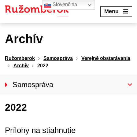
Preskočiť
Slovenčina
na
Menu
obsah
Archív
Ružomberok
Samospráva
Verejné obstarávania
Archív
2022
Samospráva
Primátor mesta
2022
Hlavný kontrolór mesta
Mestské zastupiteľstvo
Mestská rada
Prílohy na stiahnutie