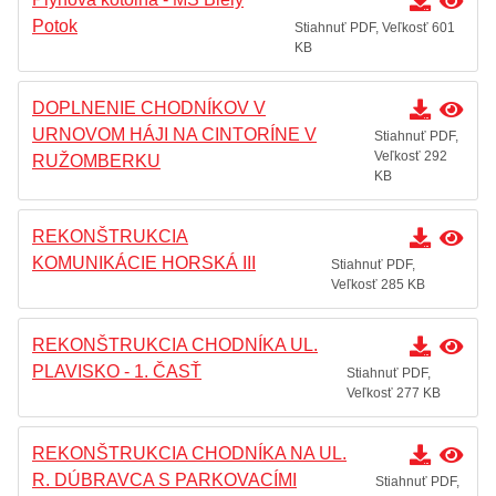
2019
Potok
Stiahnuť PDF, Veľkosť 601
KB
Všeobecne záväzné nariadenia
Krízový manažment
DOPLNENIE CHODNÍKOV V
Poskytovanie informácií – Zákon č. 211/2000 Z.z.
URNOVOM HÁJI NA CINTORÍNE V
Stiahnuť PDF,
Veľkosť 292
RUŽOMBERKU
Miesto,lehota a spôsob podania opravného
KB
prostriedku
Prehľad predpisov
REKONŠTRUKCIA
KOMUNIKÁCIE HORSKÁ III
Stiahnuť PDF,
Záverečný účet mesta
Veľkosť 285 KB
Územný plán
REKONŠTRUKCIA CHODNÍKA UL.
Dokumenty mesta
PLAVISKO - 1. ČASŤ
Stiahnuť PDF,
Veľkosť 277 KB
REKONŠTRUKCIA CHODNÍKA NA UL.
R. DÚBRAVCA S PARKOVACÍMI
Stiahnuť PDF,