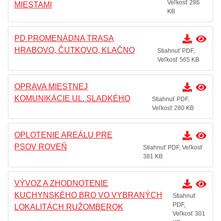
Veľkosť 286
MIESTAMI
KB
PD PROMENÁDNA TRASA
HRABOVO, ČUTKOVO, KLAČNO
Stiahnuť PDF,
Veľkosť 565 KB
OPRAVA MIESTNEJ
KOMUNIKÁCIE UL. SLADKÉHO
Stiahnuť PDF,
Veľkosť 280 KB
OPLOTENIE AREÁLU PRE
PSOV ROVEŇ
Stiahnuť PDF, Veľkosť
381 KB
VÝVOZ A ZHODNOTENIE
KUCHYNSKÉHO BRO VO VYBRANÝCH
Stiahnuť
PDF,
LOKALITÁCH RUŽOMBEROK
Veľkosť 301