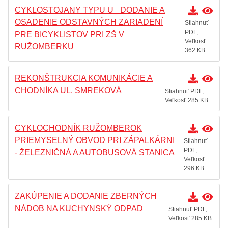
CYKLOSTOJANY TYPU U_ DODANIE A
OSADENIE ODSTAVNÝCH ZARIADENÍ
Stiahnuť
PDF,
PRE BICYKLISTOV PRI ZŠ V
Veľkosť
RUŽOMBERKU
362 KB
REKONŠTRUKCIA KOMUNIKÁCIE A
CHODNÍKA UL. SMREKOVÁ
Stiahnuť PDF,
Veľkosť 285 KB
CYKLOCHODNÍK RUŽOMBEROK
PRIEMYSELNÝ OBVOD PRI ZÁPALKÁRNI
Stiahnuť
PDF,
- ŽELEZNIČNÁ A AUTOBUSOVÁ STANICA
Veľkosť
296 KB
ZAKÚPENIE A DODANIE ZBERNÝCH
NÁDOB NA KUCHYNSKÝ ODPAD
Stiahnuť PDF,
Veľkosť 285 KB