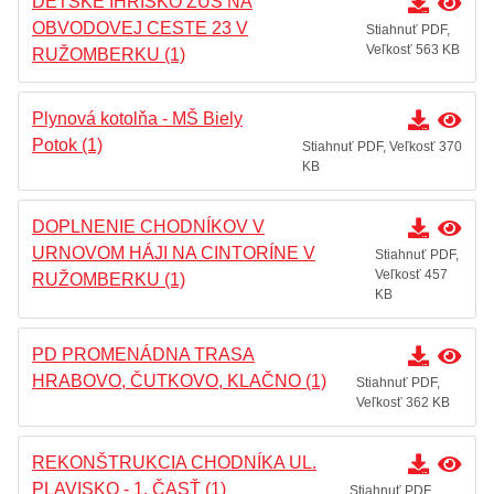
DETSKÉ IHRISKO ZUŠ NA
OBVODOVEJ CESTE 23 V
Stiahnuť PDF,
Veľkosť 563 KB
RUŽOMBERKU (1)
Plynová kotolňa - MŠ Biely
Potok (1)
Stiahnuť PDF, Veľkosť 370
KB
DOPLNENIE CHODNÍKOV V
URNOVOM HÁJI NA CINTORÍNE V
Stiahnuť PDF,
Veľkosť 457
RUŽOMBERKU (1)
KB
PD PROMENÁDNA TRASA
HRABOVO, ČUTKOVO, KLAČNO (1)
Stiahnuť PDF,
Veľkosť 362 KB
REKONŠTRUKCIA CHODNÍKA UL.
PLAVISKO - 1. ČASŤ (1)
Stiahnuť PDF,