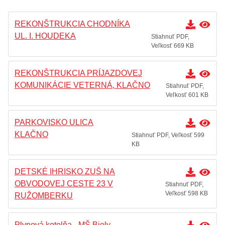
Komisie
Zasadnutia
REKONŠTRUKCIA CHODNÍKA
UL. I. HOUDEKA
Stiahnuť PDF,
Úradná tabuľa
Veľkosť 669 KB
Zmluvy
REKONŠTRUKCIA PRÍJAZDOVEJ
Zmluvy nájomné
KOMUNIKÁCIE VETERNÁ, KLAČNO
Stiahnuť PDF,
Objednávky
Veľkosť 601 KB
Dodávateľské faktúry
PARKOVISKO ULICA
VEREJNÉ OBSTARÁVANIA
KLAČNO
Stiahnuť PDF, Veľkosť 599
KB
Zoznam verejných obstarávaní
Archív
DETSKÉ IHRISKO ZUŠ NA
2022
OBVODOVEJ CESTE 23 V
Stiahnuť PDF,
Veľkosť 598 KB
RUŽOMBERKU
2021
2020
Plynová kotolňa - MŠ Biely