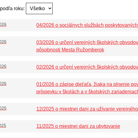
 podľa roku:
026
04/2026 o sociálnych službách poskytovaný
026
03/2026 o určení verejných školských obvodov 
pôsobnosti Mesta Ružomberok
026
02/2026 o určení verejných školských obvodo
026
01/2026 o zápise dieťaťa, žiaka na plnenie po
príspevku v školách a v školských zariadeniac
025
12/2025 o miestnej dani za užívanie verejného
025
11/2025 o miestnej dani za ubytovanie