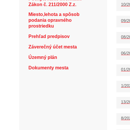
Zákon č. 211/2000 Z.z.
10/2
Miesto,lehota a spôsob
podania opravného
09/2
prostriedku
Prehľad predpisov
08/2
Záverečný účet mesta
06/2
Územný plán
Dokumenty mesta
01/2
1/20
13/2
8/20