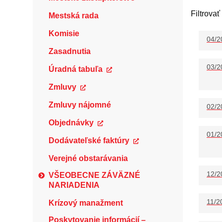
Filtrovať
Mestská rada
Komisie
04/2
Zasadnutia
03/2
Úradná tabuľa
Zmluvy
Zmluvy nájomné
02/2
Objednávky
01/2
Dodávateľské faktúry
Verejné obstarávania
12/2
VŠEOBECNE ZÁVÄZNÉ
NARIADENIA
11/2
Krízový manažment
Poskytovanie informácií –