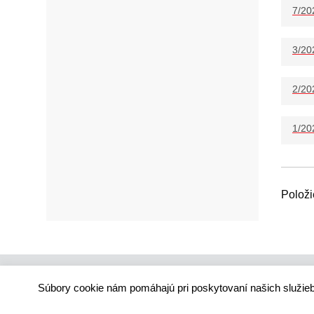
7/20
3/20
2/20
1/20
Položi
Súbory cookie nám pomáhajú pri poskytovaní našich služieb
Technický dodávateľ: ANTIK Telecom, s. r. o. |
Antik