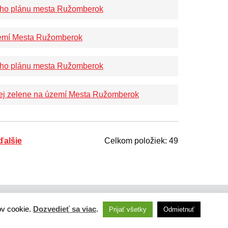
ného plánu mesta Ružomberok
zemí Mesta Ružomberok
ného plánu mesta Ružomberok
ejnej zelene na území Mesta Ružomberok
na
ďalšie
Celkom položiek: 49
ov cookie.
Dozvedieť sa viac
.
Prijať všetky
Odmietnuť