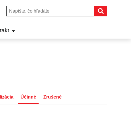
Hľadať
Hľadať:
takt
izácia
Účinné
Zrušené