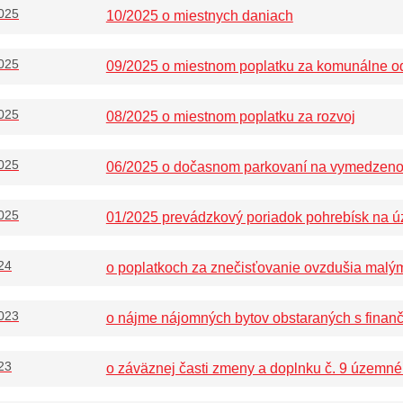
025
10/2025 o miestnych daniach
025
09/2025 o miestnom poplatku za komunálne o
025
08/2025 o miestnom poplatku za rozvoj
025
06/2025 o dočasnom parkovaní na vymedzen
025
01/2025 prevádzkový poriadok pohrebísk na 
24
o poplatkoch za znečisťovanie ovzdušia malým
023
o nájme nájomných bytov obstaraných s finan
23
o záväznej časti zmeny a doplnku č. 9 územ