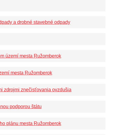
dpady a drobné stavebné odpady
om území mesta Ružomberok
území mesta Ružomberok
i zdrojmi znečisťovania ovzdušia
čnou podporou štátu
ného plánu mesta Ružomberok