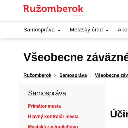
Preskočiť
na
obsah
Samospráva
Mestský úrad
Ako
Všeobecne záväzné
Ružomberok
Samospráva
Všeobecne záv
Samospráva
Primátor mesta
Úči
Hlavný kontrolór mesta
Mestské zastupiteľstvo