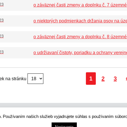
23
o záväznej časti zmeny a doplnku č. 7 územ
23
o niektorých podmienkach držania psov na ú
23
o záväznej časti zmeny a doplnku č. 8 územ
23
o udržiavaní čistoty, poriadku a ochrany ver
Strana
Strana
Stra
1
2
3
ek na stránku
. Používaním našich služieb vyjadrujete súhlas s používaním súbor
 smart city systém
Nastavenie