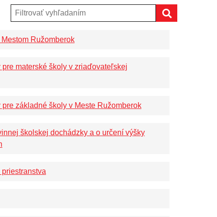
Hľadať
ch Mestom Ružomberok
pre materské školy v zriaďovateľskej
v pre základné školy v Meste Ružomberok
vinnej školskej dochádzky a o určení výšky
h
 priestranstva