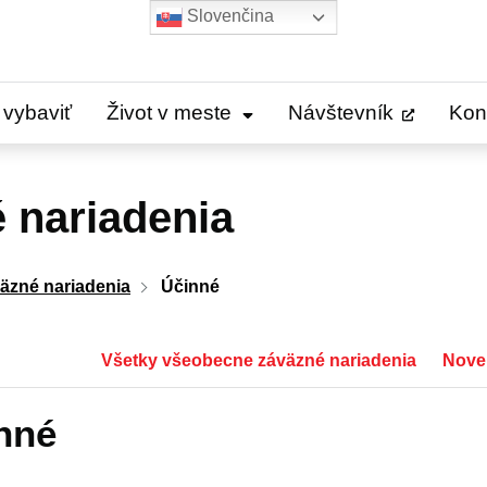
Slovenčina
 vybaviť
Život v meste
Návštevník
Kon
 nariadenia
äzné nariadenia
Účinné
Všetky všeobecne záväzné nariadenia
Novel
nné