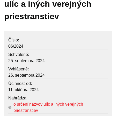
ulíc a iných verejných
Mestská rada
priestranstiev
Komisie
Zasadnutia
Úradná tabuľa
Číslo
Zmluvy
06/2024
Schválené
Zmluvy nájomné
25. septembra 2024
Objednávky
Vyhlásené
Dodávateľské faktúry
26. septembra 2024
Verejné obstarávania
Účinnosť od
11. októbra 2024
VŠEOBECNE ZÁVÄZNÉ NARIADENIA
Nahrádza
Krízový manažment
o určení názvov ulíc a iných verejných
Poskytovanie informácií – Zákon č. 211/2000 Z.z.
priestranstiev