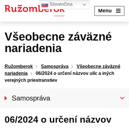
Preskočiť
Slovenčina
na
Menu
obsah
Všeobecne záväzné
nariadenia
Ružomberok
Samospráva
Všeobecne záväzné
nariadenia
06/2024 o určení názvov ulíc a iných
verejných priestranstiev
Samospráva
Primátor mesta
06/2024 o určení názvov
Hlavný kontrolór mesta
Mestské zastupiteľstvo