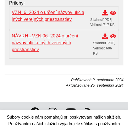
Prílohy
Miesto,lehota a spôsob podania opravného
prostriedku
VZN_6_2024 o určení názvov ulíc a
iných verejných priestranstiev
Prehľad predpisov
Stiahnuť PDF,
Veľkosť 717 KB
Záverečný účet mesta
NÁVRH - VZN 06_2024 o určení
Územný plán
názvov ulíc a iných verejných
Stiahnuť PDF,
Veľkosť 606
priestranstiev
Dokumenty mesta
KB
Publikované
9. septembra 2024
Aktualizované
26. septembra 2024
Súbory cookie nám pomáhajú pri poskytovaní našich služieb.
Technický dodávateľ: ANTIK Telecom, s. r. o. |
Antik
Používaním našich služieb vyjadrujete súhlas s používaním
smart city systém