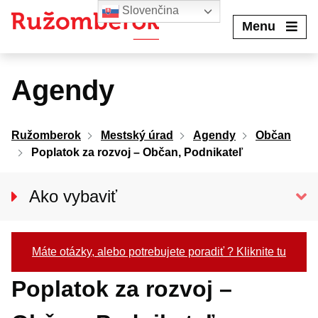
Preskočiť
Slovenčina
na
Menu
obsah
Agendy
Ružomberok
Mestský úrad
Agendy
Občan
Poplatok za rozvoj – Občan, Podnikateľ
Ako vybaviť
Občan
Podnikateľ
Máte otázky, alebo potrebujete poradiť ? Kliknite tu
Poplatok za rozvoj –