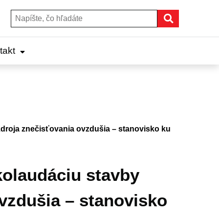
Hľadať
Hľadať:
takt
droja znečisťovania ovzdušia – stanovisko ku
kolaudáciu stavby
vzdušia – stanovisko