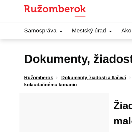
Preskočiť
na
obsah
Samospráva
Mestský úrad
Ako
Dokumenty, žiadosti
Ružomberok
Dokumenty, žiadosti a tlačivá
kolaudačnému konaniu
Žia
mal