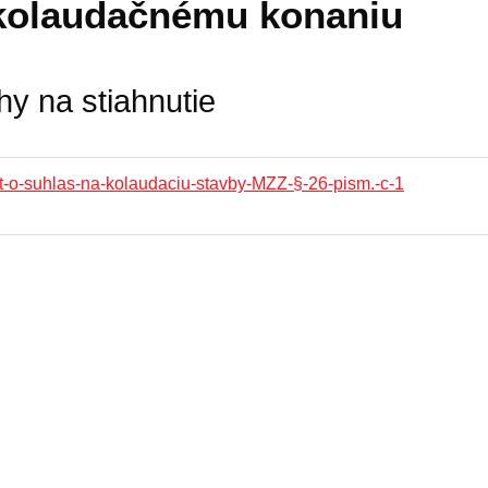
kolaudačnému konaniu
hy na stiahnutie
t-o-suhlas-na-kolaudaciu-stavby-MZZ-§-26-pism.-c-1