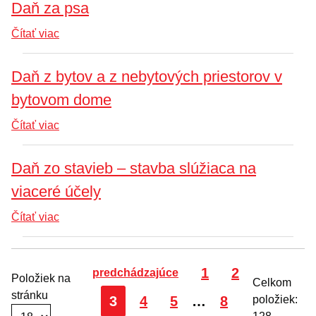
Daň za psa
Čítať viac
Daň z bytov a z nebytových priestorov v
bytovom dome
Čítať viac
Daň zo stavieb – stavba slúžiaca na
viaceré účely
Čítať viac
Strana
Strana
1
2
predchádzajúce
Položiek na
Celkom
stránku
Strana
Strana
Strana
Strana
3
4
5
…
8
položiek: