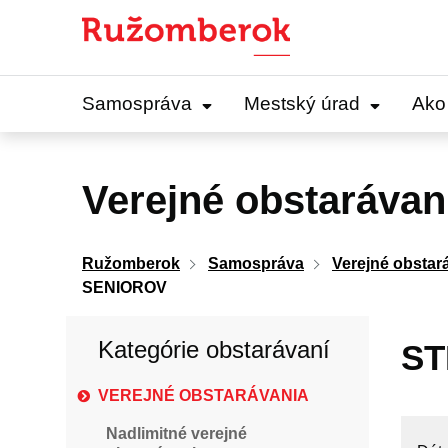
Preskočiť
na
obsah
Samospráva
Mestský úrad
Ako
Verejné obstarávan
Ružomberok
Samospráva
Verejné obstar
SENIOROV
Kategórie obstarávaní
ST
VEREJNÉ OBSTARÁVANIA
Nadlimitné verejné