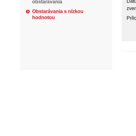
Dát
obstarávania
zver
Obstarávania s nízkou
hodnotou
Príl