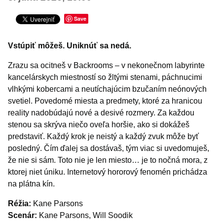
Šport
Turistika
Save
Výstavy a vernisáže
Vstúpiť môžeš. Uniknúť sa nedá.
Iné podujatia
Zrazu sa ocitneš v Backrooms – v nekonečnom labyrinte
kancelárskych miestností so žltými stenami, páchnucimi
vlhkými kobercami a neutíchajúcim bzučaním neónových
svetiel. Povedomé miesta a predmety, ktoré za hranicou
reality nadobúdajú nové a desivé rozmery. Za každou
stenou sa skrýva niečo oveľa horšie, ako si dokážeš
predstaviť. Každý krok je neistý a každý zvuk môže byť
posledný. Čím ďalej sa dostávaš, tým viac si uvedomuješ,
že nie si sám. Toto nie je len miesto… je to nočná mora, z
ktorej niet úniku. Internetový hororový fenomén prichádza
na plátna kín.
Réžia:
Kane Parsons
Scenár:
Kane Parsons, Will Soodik