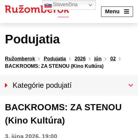
Preskočiť
Slovenčina
na
Menu
obsah
Podujatia
Ružomberok
Podujatia
2026
jún
02
BACKROOMS: ZA STENOU (Kino Kultúra)
Kategórie podujatí
VŠETKY PODUJATIA
BACKROOMS: ZA STENOU
KINO KULTÚRA
Divadlo
(Kino Kultúra)
Koncerty
3. júna 2026, 19:00