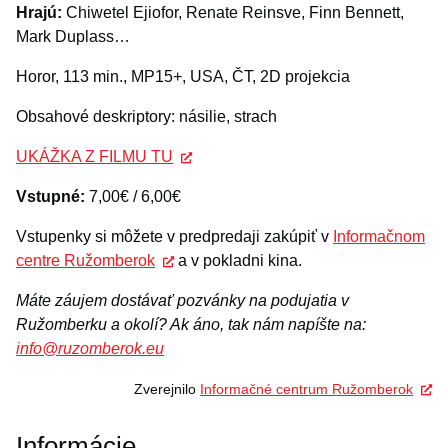
Hrajú:
Chiwetel Ejiofor, Renate Reinsve, Finn Bennett,
Mark Duplass…
Horor, 113 min., MP15+, USA, ČT, 2D projekcia
Obsahové deskriptory: násilie, strach
UKÁŽKA Z FILMU TU
Vstupné:
7,00€ / 6,00€
Vstupenky si môžete v predpredaji zakúpiť v
Informačnom
centre Ružomberok
a v pokladni kina.
Máte záujem dostávať pozvánky na podujatia v
Ružomberku a okolí? Ak áno, tak nám napíšte na:
info@ruzomberok.eu
Zverejnilo
Informačné centrum Ružomberok
Informácie