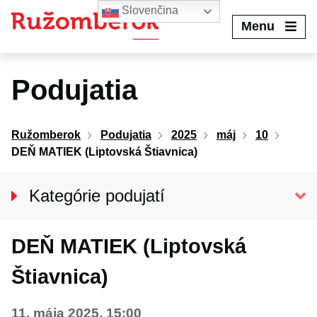
Preskočiť
Slovenčina
na
Menu
obsah
Podujatia
Ružomberok
Podujatia
2025
máj
10
DEŇ MATIEK (Liptovská Štiavnica)
Kategórie podujatí
VŠETKY PODUJATIA
DEŇ MATIEK (Liptovská
Kino Kultúra
Divadlo
Štiavnica)
Koncerty
11. mája 2025, 15:00