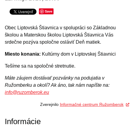
Šport
Turistika
Save
Výstavy a vernisáže
Obec Liptovská Štiavnica v spolupráci so Základnou
INÉ PODUJATIA
školou a Materskou školou Liptovská Štiavnica Vás
srdečne pozýva spoločne osláviť Deň matiek.
Miesto konania:
Kultúrny dom v Liptovskej Štiavnici
Tešíme sa na spoločné stretnutie.
Máte záujem dostávať pozvánky na podujatia v
Ružomberku a okolí? Ak áno, tak nám napíšte na:
info@ruzomberok.eu
Zverejnilo
Informačné centrum Ružomberok
Informácie