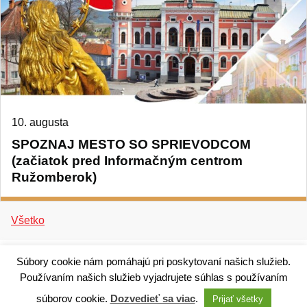
10. augusta
SPOZNAJ MESTO SO SPRIEVODCOM
(začiatok pred Informačným centrom
Ružomberok)
Všetko
Súbory cookie nám pomáhajú pri poskytovaní našich služieb.
Používaním našich služieb vyjadrujete súhlas s používaním
súborov cookie.
Dozvedieť sa viac
.
Prijať všetky
Technický dodávateľ: ANTIK Telecom, s. r. o. |
Antik