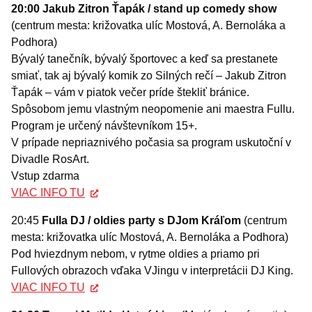
20:00 Jakub Zitron Ťapák / stand up comedy show
(centrum mesta: križovatka ulíc Mostová, A. Bernoláka a
Podhora)
Bývalý tanečník, bývalý športovec a keď sa prestanete
smiať, tak aj bývalý komik zo Silných rečí – Jakub Zitron
Ťapák – vám v piatok večer príde štekliť bránice.
Spôsobom jemu vlastným neopomenie ani maestra Fullu.
Program je určený návštevníkom 15+.
V prípade nepriaznivého počasia sa program uskutoční v
Divadle RosArt.
Vstup zdarma
VIAC INFO TU
20:45
Fulla DJ / oldies party s DJom Kráľom
(centrum
mesta: križovatka ulíc Mostová, A. Bernoláka a Podhora)
Pod hviezdnym nebom, v rytme oldies a priamo pri
Fullových obrazoch vďaka VJingu v interpretácii DJ King.
VIAC INFO TU