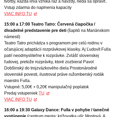
tvorby, každá línia vzniká raz a navždy, nedá sa opraviť.
Vstup zdarma do naplnenia kapacity
VIAC INFO TU
15:00 a 17:00 Teatro Tatro: Červená čiapočka /
divadelné predstavenie pre deti
(šapitó na Mariánskom
námestí)
Teatro Tatro prichádza s programom pre celú rodinu v
očarujúcej adaptácii rozprávkovej klasiky. Aj Ľudovít Fulla
patrí neodmysliteľne k rozprávke. Zvlášť slovenskej
ľudovej, pretože rozprávky, ktoré zozbieral Pavol
Dobšinský do trojzväzkového diela Prostonárodné
slovenské povesti, ilustroval práve ružomberský rodák
maestro Fulla.
Vstupné: 5,00€ + 0,20€ manipulačný poplatok
Predaj vstupeniek
TU
VIAC INFO TU
16:00 a 19:30 Galaxy Dance: Fulla v pohybe / tanečné
vystúpenie
(centrum mesta: križovatka ulíc Mostová, A.