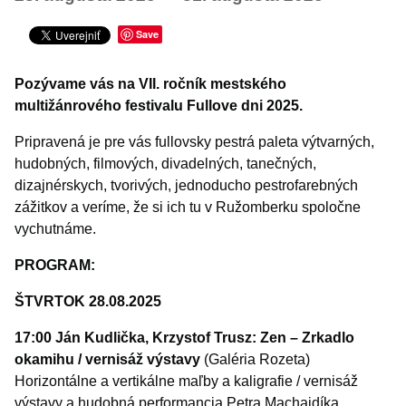
Šport
Turistika
Save
Výstavy a vernisáže
Pozývame vás na VII. ročník mestského
INÉ PODUJATIA
multižánrového festivalu Fullove dni 2025.
Pripravená je pre vás fullovsky pestrá paleta výtvarných,
hudobných, filmových, divadelných, tanečných,
dizajnérskych, tvorivých, jednoducho pestrofarebných
zážitkov a veríme, že si ich tu v Ružomberku spoločne
vychutnáme.
PROGRAM:
ŠTVRTOK 28.08.2025
17:00 Ján Kudlička, Krzystof Trusz: Zen – Zrkadlo
okamihu
/ vernisáž výstavy
(Galéria Rozeta)
Horizontálne a vertikálne maľby a kaligrafie / vernisáž
výstavy a hudobná performancia Petra Machajdíka.