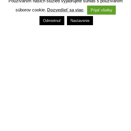
Používaním našich služieb vyjadrujete súhlas s používaním
súborov cookie.
Dozvedieť sa viac
.
Prijať všetky
Odmietnuť
Nastavenie
7. augusta
DÁMSKA JAZDA (Dance Bar AS Club)
Všetko
Technický dodávateľ: ANTIK Telecom, s. r. o. |
Antik
smart city systém
Správca webového sídla: Mesto Ružomberok,
Námestie A. Hlinku 1098/1, 034 01 Ružomberok,