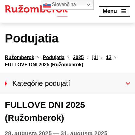
Preskočiť
Slovenčina
na
Menu
obsah
Podujatia
Ružomberok
Podujatia
2025
júl
12
FULLOVE DNI 2025 (Ružomberok)
Kategórie podujatí
VŠETKY PODUJATIA
FULLOVE DNI 2025
Kino Kultúra
Divadlo
(Ružomberok)
Koncerty
28. augusta 2025
—
31. augusta 2025