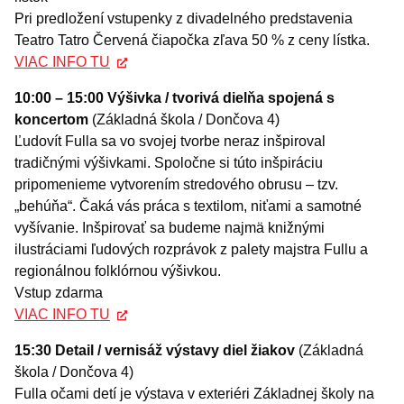
Pri predložení vstupenky z divadelného predstavenia
Teatro Tatro Červená čiapočka zľava 50 % z ceny lístka.
VIAC INFO TU
10:00 – 15:00 Výšivka / tvorivá dielňa spojená s
koncertom
(Základná škola / Dončova 4)
Ľudovít Fulla sa vo svojej tvorbe neraz inšpiroval
tradičnými výšivkami. Spoločne si túto inšpiráciu
pripomenieme vytvorením stredového obrusu – tzv.
„behúňa“. Čaká vás práca s textilom, niťami a samotné
vyšívanie. Inšpirovať sa budeme najmä knižnými
ilustráciami ľudových rozprávok z palety majstra Fullu a
regionálnou folklórnou výšivkou.
Vstup zdarma
VIAC INFO TU
15:30 Detail / vernisáž výstavy diel žiakov
(Základná
škola / Dončova 4)
Fulla očami detí je výstava v exteriéri Základnej školy na