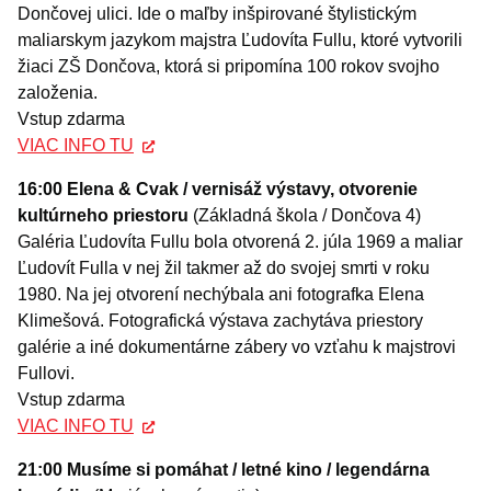
Dončovej ulici. Ide o maľby inšpirované štylistickým
maliarskym jazykom majstra Ľudovíta Fullu, ktoré vytvorili
žiaci ZŠ Dončova, ktorá si pripomína 100 rokov svojho
založenia.
Vstup zdarma
VIAC INFO TU
16:00 Elena & Cvak / vernisáž výstavy, otvorenie
kultúrneho priestoru
(Základná škola / Dončova 4)
Galéria Ľudovíta Fullu bola otvorená 2. júla 1969 a maliar
Ľudovít Fulla v nej žil takmer až do svojej smrti v roku
1980. Na jej otvorení nechýbala ani fotografka Elena
Klimešová. Fotografická výstava zachytáva priestory
galérie a iné dokumentárne zábery vo vzťahu k majstrovi
Fullovi.
Vstup zdarma
VIAC INFO TU
21:00 Musíme si pomáhat / letné kino / legendárna