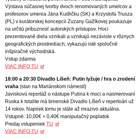
Výstava súčasnej tvorby dvoch renomovaných umelcov a
profesorov umenia Jána Kudličku (SK) a Krzystofa Trusza
(PL) v kurátorskej koncepcii Zuzany Gažíkovej poukazuje
na určitú príbuznosť autorských prístupov. Hoci
prezentované diela vznikali a vznikajú nezávisle v rôznych
geografických prostrediach, vykazujú isté spoločné
inšpiračné východiská.
Vstup zdarma
VIAC INFO TU
18:00 a 20:30 Divadlo Líšeň: Putin lyžuje / hra o zrodení
vraha
(stan na Mariánskom námestí)
Javiskovú reportáž o nástupe Putina k moci a nasmerovaní
Ruska k totalite má brnenské Divadlo Líšeň v repertoári už
14 rokov. Napriek tomu je stále až mrazivo aktuálna.
Vstupné: 10,00€ + 0,40€ manipulačný poplatok
Predaj vstupeniek
TU
VIAC INFO TU