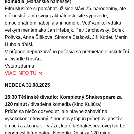
komédia
(Mariánske námestie)
Film Musíme si pomáhať už síce slávi 25. narodeniny, ale
nič nestráca na svojej aktuálnosti, sile výpovede,
emocionálnom náboji a ani humore. Veď vznikol vďaka
veľkým menám ako Jan Hřebejk, Petr Jarchovský, Bolek
Polívka, Anna Šišková, Simona Stašová, Jiří Kodet, Martin
Huba a ďalší.
V prípade nepriaznivého počasia sa premietanie uskutoční
v Divadle RosArt.
Vstup zdarma
VIAC INFO TU
NEDEĽA 31.08.2025
16:30 Těšínské divadlo: Kompletný Shakespeare za
120 minút
/ divadelná komédia (Kino Kultúra)
Príďte sa niečo dozvedieť, ale hlavne zabaviť na
vysokokoncetrovaný 2-hodinový tajfún príbehov, postáv,
emócií a ako inak – vrážd, ktoré k Shakespearovej tvorbe
neodmysliteľne patria. Neveríte, že si za 120 minút