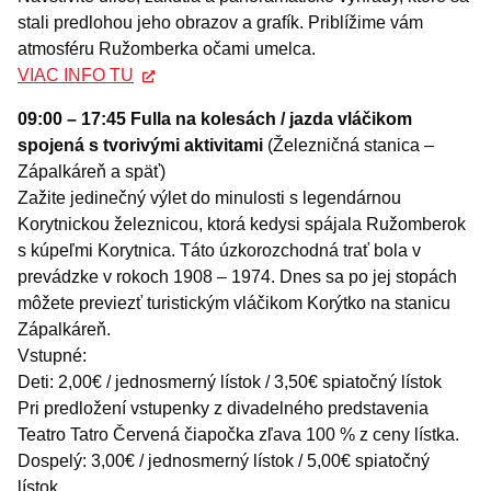
stali predlohou jeho obrazov a grafík. Priblížime vám
atmosféru Ružomberka očami umelca.
VIAC INFO TU
09:00 – 17:45 Fulla na kolesách / jazda vláčikom
spojená s tvorivými aktivitami
(Železničná stanica –
Zápalkáreň a späť)
Zažite jedinečný výlet do minulosti s legendárnou
Korytnickou železnicou, ktorá kedysi spájala Ružomberok
s kúpeľmi Korytnica. Táto úzkorozchodná trať bola v
prevádzke v rokoch 1908 – 1974. Dnes sa po jej stopách
môžete previezť turistickým vláčikom Korýtko na stanicu
Zápalkáreň.
Vstupné:
Deti: 2,00€ / jednosmerný lístok / 3,50€ spiatočný lístok
Pri predložení vstupenky z divadelného predstavenia
Teatro Tatro Červená čiapočka zľava 100 % z ceny lístka.
Dospelý: 3,00€ / jednosmerný lístok / 5,00€ spiatočný
lístok