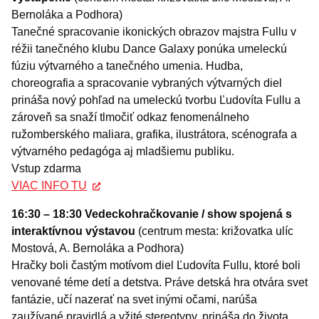
Bernoláka a Podhora)
Tanečné spracovanie ikonických obrazov majstra Fullu v
réžii tanečného klubu Dance Galaxy ponúka umeleckú
fúziu výtvarného a tanečného umenia. Hudba,
choreografia a spracovanie vybraných výtvarných diel
prináša nový pohľad na umeleckú tvorbu Ľudovíta Fullu a
zároveň sa snaží tlmočiť odkaz fenomenálneho
ružomberského maliara, grafika, ilustrátora, scénografa a
výtvarného pedagóga aj mladšiemu publiku.
Vstup zdarma
VIAC INFO TU
16:30 – 18:30 Vedeckohračkovanie / show spojená s
interaktívnou výstavou
(centrum mesta: križovatka ulíc
Mostová, A. Bernoláka a Podhora)
Hračky boli častým motívom diel Ľudovíta Fullu, ktoré boli
venované téme detí a detstva. Práve detská hra otvára svet
fantázie, učí nazerať na svet inými očami, narúša
zaužívané pravidlá a vžité stereotypy, prináša do života