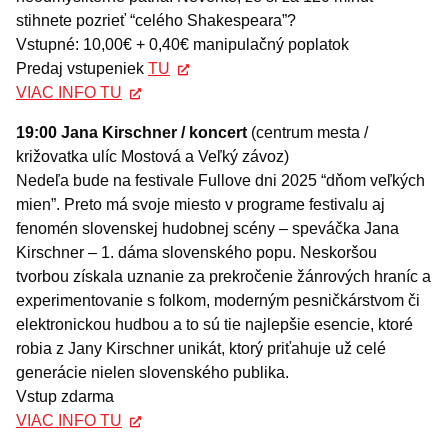
stihnete pozrieť “celého Shakespeara”?
Vstupné: 10,00€ + 0,40€ manipulačný poplatok
Predaj vstupeniek
TU
VIAC INFO TU
19:00 Jana Kirschner / koncert
(centrum mesta /
križovatka ulíc Mostová a Veľký závoz)
Nedeľa bude na festivale Fullove dni 2025 “dňom veľkých
mien”. Preto má svoje miesto v programe festivalu aj
fenomén slovenskej hudobnej scény – speváčka Jana
Kirschner – 1. dáma slovenského popu. Neskoršou
tvorbou získala uznanie za prekročenie žánrových hraníc a
experimentovanie s folkom, moderným pesničkárstvom či
elektronickou hudbou a to sú tie najlepšie esencie, ktoré
robia z Jany Kirschner unikát, ktorý priťahuje už celé
generácie nielen slovenského publika.
Vstup zdarma
VIAC INFO TU