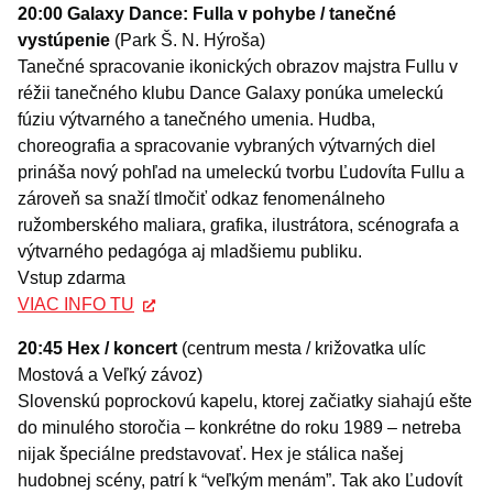
20:00
Galaxy Dance: Fulla v pohybe / tanečné
vystúpenie
(Park Š. N. Hýroša)
Tanečné spracovanie ikonických obrazov majstra Fullu v
réžii tanečného klubu Dance Galaxy ponúka umeleckú
fúziu výtvarného a tanečného umenia. Hudba,
choreografia a spracovanie vybraných výtvarných diel
prináša nový pohľad na umeleckú tvorbu Ľudovíta Fullu a
zároveň sa snaží tlmočiť odkaz fenomenálneho
ružomberského maliara, grafika, ilustrátora, scénografa a
výtvarného pedagóga aj mladšiemu publiku.
Vstup zdarma
VIAC INFO TU
20:45 Hex / koncert
(centrum mesta / križovatka ulíc
Mostová a Veľký závoz)
Slovenskú poprockovú kapelu, ktorej začiatky siahajú ešte
do minulého storočia – konkrétne do roku 1989 – netreba
nijak špeciálne predstavovať. Hex je stálica našej
hudobnej scény, patrí k “veľkým menám”. Tak ako Ľudovít