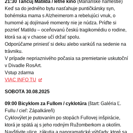
21:30 Tancuj Matilda / letné kino
(Mariánske námestie)
Keď sa do jedného bytu nasťahuje puntičkársky syn,
bohémska mama s Alzheimerom a rebelujúci vnuk, o
humorné aj dojímavé momenty nie je núdza. Príďte si
pozrieť Matildu – oceňovanú českú tragikomédiu o rodine,
ktorá sa aj v chaose učí držať spolu.
Odporúčame priniesť si deku alebo vankúš na sedenie na
trávniku.
V prípade nepriaznivého počasia sa premietanie uskutoční
v Divadle RosArt.
Vstup zdarma
VIAC INFO TU
SOBOTA 30.08.2025
09:00 Bicyklom za Fullom
/ cyklotúra
(štart: Galéria Ľ.
Fullu / cieľ: Zápalkáreň)
Cyklovýlet je putovaním po stopách Fullovej inšpirácie,
ktorá je spätá aj s jeho rodným Ružomberkom a okolím.
Navštívite ulice, zákutia a panoramatické výhľady, ktoré sa