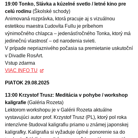
19:00 Tonko, Slávka a kúzelné svetlo / letné kino pre
celú rodinu
(Školské schody)
Animovaná rozprávka, ktorá pracuje aj s vizuálnou
estetikou maestra Ľudovíta Fullu je príbehom
výnimočného chlapca – jedenásťročného Tonka, ktorý má
jedinečnú vlastnosť – od narodenia svieti.
V prípade nepriaznivého počasia sa premietanie uskutoční
v Divadle RosArt.
Vstup zdarma
VIAC INFO TU
PIATOK 29.08.2025
13:00 Krzystof Trusz: Meditácia v pohybe / workshop
kaligrafie
(Galéria Rozeta)
Lektorom workshopu je v Galérii Rozeta aktuálne
vystavujúci autor prof. Krzystof Trusz (PL), ktorý pol roka
intenzívne študoval kaligrafiu priamo u známej japonskej
kaligrafky. Kaligrafia si vyžaduje úplné ponorenie sa do