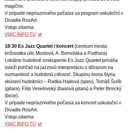
magično.
V prípade nepriaznivého počasia sa program uskutoční v
Divadle RosArt.
Vstup zdarma
VIAC INFO TU
18:30 Es Jazz Quartet / koncert
(centrum mesta:
križovatka ulíc Mostová, A. Bernoláka a Podhora)
Lokálne hudobné zoskupenie Es Jazz Quartet prináša
svieži pohľad na jazzovú interpretáciu s dôrazom na
rozmanitosť a hudobnú citlivosť. Skupinu tvoria štyria
skúsení hudobníci – Radka Hadová (spev), Tomáš Šulík
(gitara), Filip Veselovský (basová gitara) a Peter Brnický
(bicie).
V prípade nepriaznivého počasia sa koncert uskutoční v
Divadle RosArt.
Vstup zdarma
VIAC INFO TU