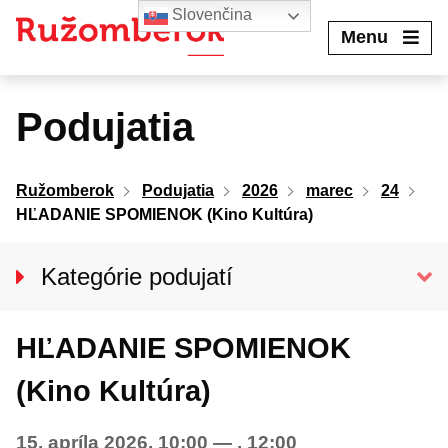
Preskočiť
Slovenčina
na
Menu
obsah
Podujatia
Ružomberok
Podujatia
2026
marec
24
HĽADANIE SPOMIENOK (Kino Kultúra)
Kategórie podujatí
VŠETKY PODUJATIA
HĽADANIE SPOMIENOK
KINO KULTÚRA
Divadlo
(Kino Kultúra)
Koncerty
15. apríla 2026, 10:00
—
, 12:00