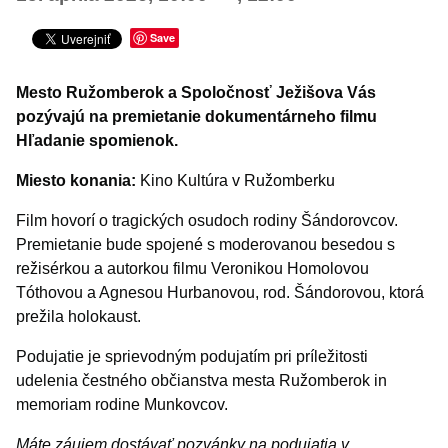
Šport
Turistika
Save
Výstavy a vernisáže
Mesto Ružomberok a Spoločnosť Ježišova Vás
Iné podujatia
pozývajú na premietanie dokumentárneho filmu
Hľadanie spomienok.
Miesto konania:
Kino Kultúra v Ružomberku
Film hovorí o tragických osudoch rodiny Šándorovcov.
Premietanie bude spojené s moderovanou besedou s
režisérkou a autorkou filmu Veronikou Homolovou
Tóthovou a Agnesou Hurbanovou, rod. Šándorovou, ktorá
prežila holokaust.
Podujatie je sprievodným podujatím pri príležitosti
udelenia čestného občianstva mesta Ružomberok in
memoriam rodine Munkovcov.
Máte záujem dostávať pozvánky na podujatia v