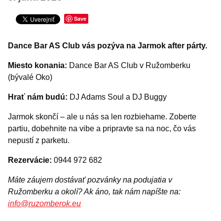
Šport
Turistika
Save
Výstavy a vernisáže
Dance Bar AS Club vás pozýva na Jarmok after párty.
INÉ PODUJATIA
Miesto konania:
Dance Bar AS Club v Ružomberku
(bývalé Oko)
Hrať nám budú:
DJ Adams Soul a DJ Buggy
Jarmok skončí – ale u nás sa len rozbiehame. Zoberte
partiu, dobehnite na vibe a pripravte sa na noc, čo vás
nepustí z parketu.
Rezervácie:
0944 972 682
Máte záujem dostávať pozvánky na podujatia v
Ružomberku a okolí? Ak áno, tak nám napíšte na:
info@ruzomberok.eu