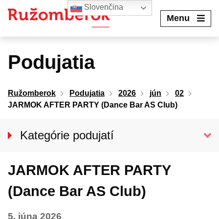
Preskočiť
Slovenčina
na
Menu
obsah
Podujatia
Ružomberok
Podujatia
2026
jún
02
JARMOK AFTER PARTY (Dance Bar AS Club)
Kategórie podujatí
VŠETKY PODUJATIA
JARMOK AFTER PARTY
Kino Kultúra
Divadlo
(Dance Bar AS Club)
Koncerty
5. júna 2026