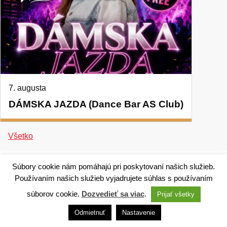
7. augusta
DÁMSKA JAZDA (Dance Bar AS Club)
Všetko
Súbory cookie nám pomáhajú pri poskytovaní našich služieb.
Používaním našich služieb vyjadrujete súhlas s používaním
súborov cookie.
Dozvedieť sa viac
.
Prijať všetky
Technický dodávateľ: ANTIK Telecom, s. r. o. |
Antik
smart city systém
Odmietnuť
Nastavenie
Správca webového sídla: Mesto Ružomberok,