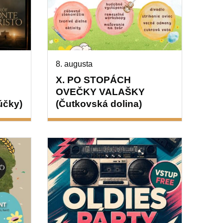
8. augusta
X. PO STOPÁCH
OVEČKY VALAŠKY
účky)
(Čutkovská dolina)