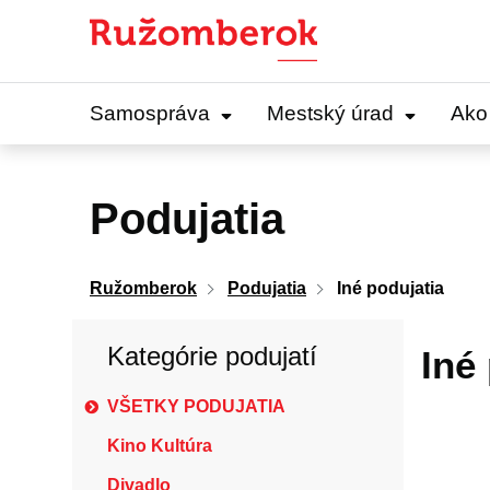
Preskočiť
na
obsah
Samospráva
Mestský úrad
Ako
Podujatia
Ružomberok
Podujatia
Iné podujatia
Kategórie podujatí
Iné
VŠETKY PODUJATIA
Kino Kultúra
Divadlo