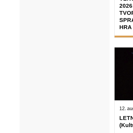
202
TVO
SPR
HRA
12. au
LET
(Kul