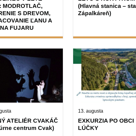
6: MODROTLAČ,
(Hlavná stanica – st
RENIE S DREVOM,
Zápalkáreň)
ACOVANIE ĽANU A
 NA FUJARU
gusta
13. augusta
NÝ ATELIÉR CVAKÁČ
EXKURZIA PO OBCI
túrne centrum Cvak)
LÚČKY