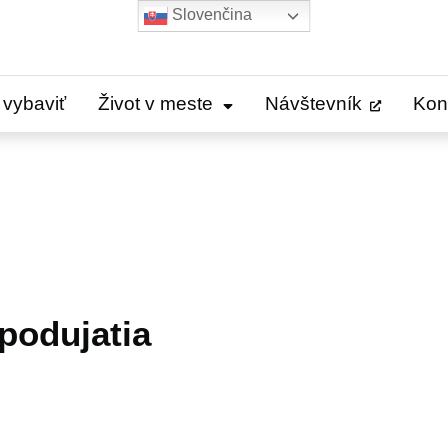
Slovenčina
 vybaviť
Život v meste
Návštevník
Kon
 podujatia