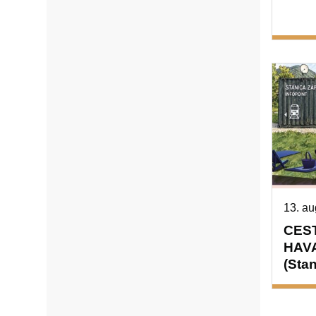
13. au
CES
HAVA
(Sta