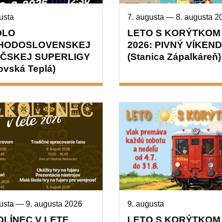
usta
7. augusta
—
8. augusta 2
OLO
LETO S KORÝTKOM
HODOSLOVENSKEJ
2026: PIVNÝ VÍKEND
IČSKEJ SUPERLIGY
(Stanica Zápalkáreň)
tovská Teplá)
gusta
—
9. augusta 2026
9. augusta
OLÍNEC V LETE
LETO S KORÝTKOM 