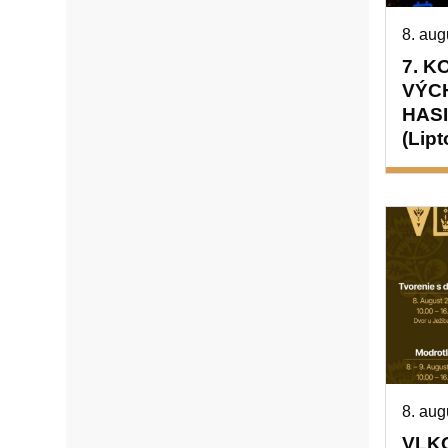
8. aug
7. K
VÝC
HAS
(Lip
8. au
VLK