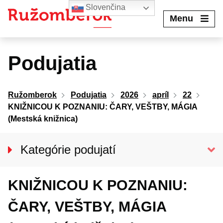
Preskočiť
Slovenčina
na
Menu
obsah
Podujatia
Ružomberok
Podujatia
2026
apríl
22
KNIŽNICOU K POZNANIU: ČARY, VEŠTBY, MÁGIA
(Mestská knižnica)
Kategórie podujatí
VŠETKY PODUJATIA
KNIŽNICOU K POZNANIU:
Kino Kultúra
Divadlo
ČARY, VEŠTBY, MÁGIA
Koncerty