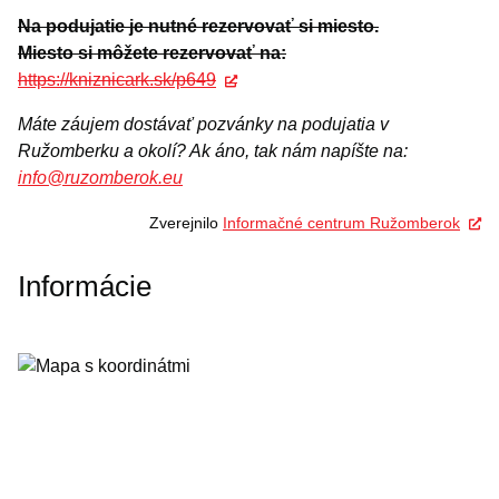
Na podujatie je nutné rezervovať si miesto.
Miesto si môžete rezervovať na:
https://kniznicark.sk/p649
Máte záujem dostávať pozvánky na podujatia v
Ružomberku a okolí? Ak áno, tak nám napíšte na:
info@ruzomberok.eu
Zverejnilo
Informačné centrum Ružomberok
Informácie