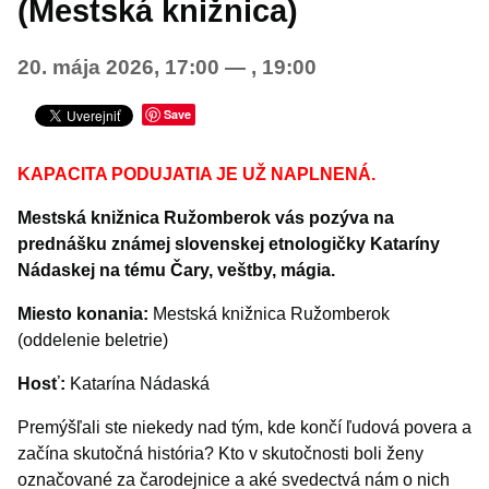
(Mestská knižnica)
Šport
20. mája 2026, 17:00
—
, 19:00
Turistika
Výstavy a vernisáže
Save
INÉ PODUJATIA
KAPACITA PODUJATIA JE UŽ NAPLNENÁ.
Mestská knižnica Ružomberok vás pozýva na
prednášku známej slovenskej etnologičky Kataríny
Nádaskej na tému Čary, veštby, mágia.
Miesto konania:
Mestská knižnica Ružomberok
(oddelenie beletrie)
Hosť:
Katarína Nádaská
Premýšľali ste niekedy nad tým, kde končí ľudová povera a
začína skutočná história? Kto v skutočnosti boli ženy
označované za čarodejnice a aké svedectvá nám o nich