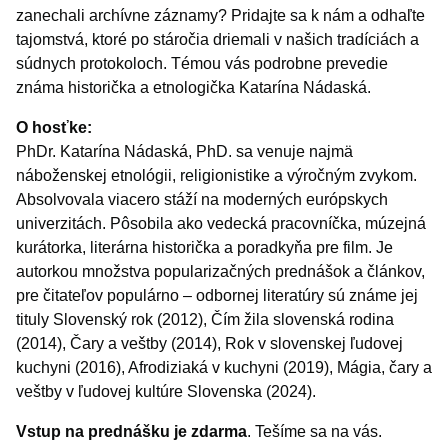
zanechali archívne záznamy? Pridajte sa k nám a odhaľte
tajomstvá, ktoré po stáročia driemali v našich tradíciách a
súdnych protokoloch. Témou vás podrobne prevedie
známa historička a etnologička Katarína Nádaská.
O hosťke:
PhDr. Katarína Nádaská, PhD. sa venuje najmä
náboženskej etnológii, religionistike a výročným zvykom.
Absolvovala viacero stáží na moderných európskych
univerzitách. Pôsobila ako vedecká pracovníčka, múzejná
kurátorka, literárna historička a poradkyňa pre film. Je
autorkou množstva popularizačných prednášok a článkov,
pre čitateľov populárno – odbornej literatúry sú známe jej
tituly Slovenský rok (2012), Čím žila slovenská rodina
(2014), Čary a veštby (2014), Rok v slovenskej ľudovej
kuchyni (2016), Afrodiziaká v kuchyni (2019), Mágia, čary a
veštby v ľudovej kultúre Slovenska (2024).
Vstup na prednášku je zdarma
. Tešíme sa na vás.