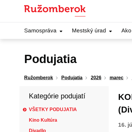
Preskočiť
na
obsah
Samospráva
Mestský úrad
Ako
Podujatia
Ružomberok
Podujatia
2026
marec
Kategórie podujatí
KO
(Di
VŠETKY PODUJATIA
Kino Kultúra
16. j
Divadlo