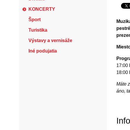
KONCERTY
Šport
Muzik
pestr
Turistika
prezen
Výstavy a vernisáže
Miest
Iné podujatia
Progr
17:00 
18:00 
Máte z
áno, t
Inf