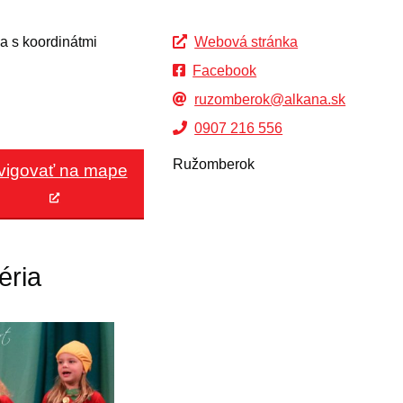
Webová stránka
Facebook
ruzomberok@alkana.sk
0907 216 556
Ružomberok
vigovať na mape
éria