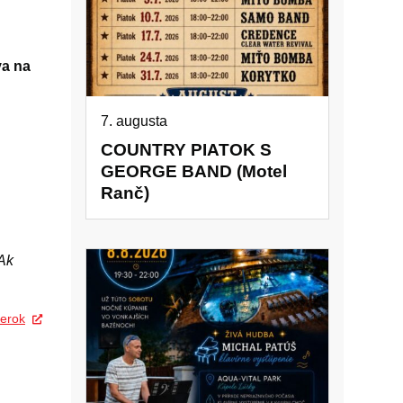
va na
7. augusta
COUNTRY PIATOK S
GEORGE BAND (Motel
Ranč)
Ak
erok