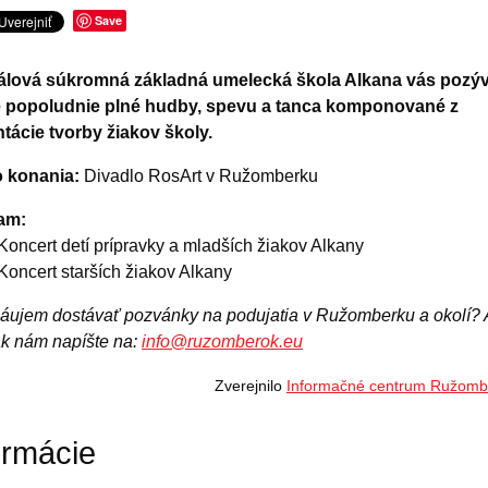
Save
álová súkromná základná umelecká škola Alkana vás pozý
é popoludnie plné hudby, spevu a tanca komponované z
tácie tvorby žiakov školy.
o konania:
Divadlo RosArt v Ružomberku
am:
Koncert detí prípravky a mladších žiakov Alkany
Koncert starších žiakov Alkany
áujem dostávať pozvánky na podujatia v Ružomberku a okolí? 
ak nám napíšte na:
info@ruzomberok.eu
Zverejnilo
Informačné centrum Ružomb
ormácie