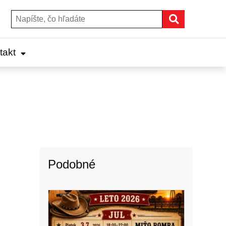
Hľadať
Hľadať:
takt
Podobné