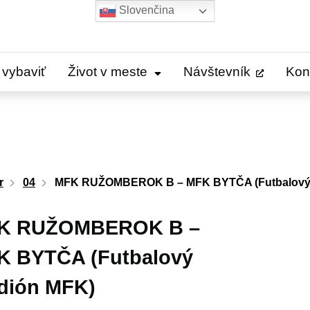
Slovenčina
 vybaviť
Život v meste
Návštevník
Kon
r
04
MFK RUŽOMBEROK B – MFK BYTČA (Futbalový 
K RUŽOMBEROK B –
K BYTČA (Futbalový
dión MFK)