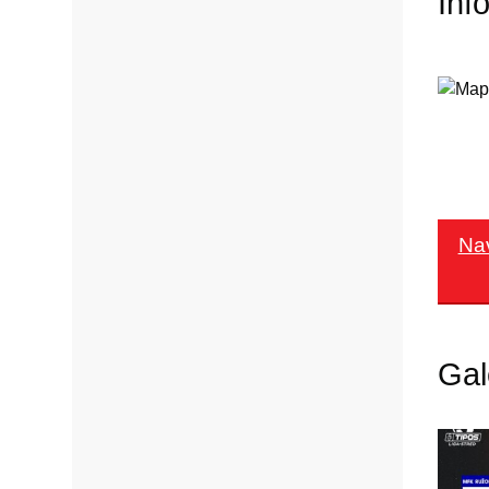
Inf
Na
Gal