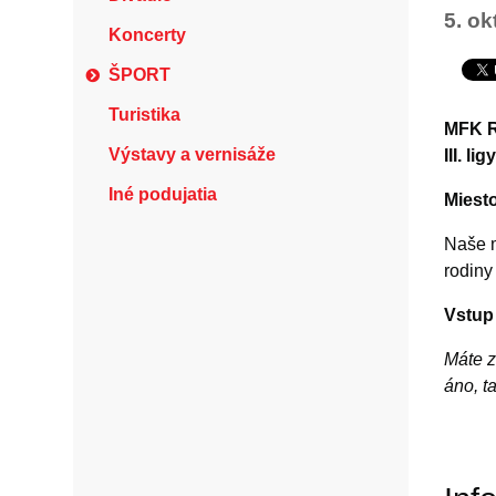
5. ok
Koncerty
ŠPORT
Turistika
MFK R
Výstavy a vernisáže
III. 
Iné podujatia
Miest
Naše m
rodiny
Vstup
Máte z
áno, t