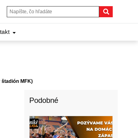
Hľadať
Hľadať:
takt
štadión MFK)
Podobné