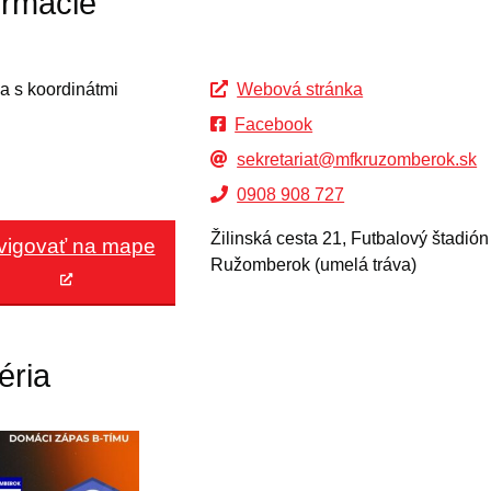
ormácie
Webová stránka
Facebook
sekretariat@mfkruzomberok.sk
0908 908 727
Žilinská cesta 21, Futbalový štadió
vigovať na mape
Ružomberok (umelá tráva)
éria