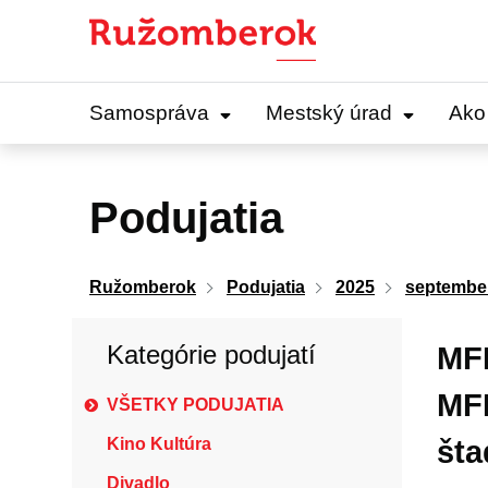
Preskočiť
na
obsah
Samospráva
Mestský úrad
Ako
Podujatia
Ružomberok
Podujatia
2025
septembe
Kategórie podujatí
MF
MF
VŠETKY PODUJATIA
Kino Kultúra
šta
Divadlo