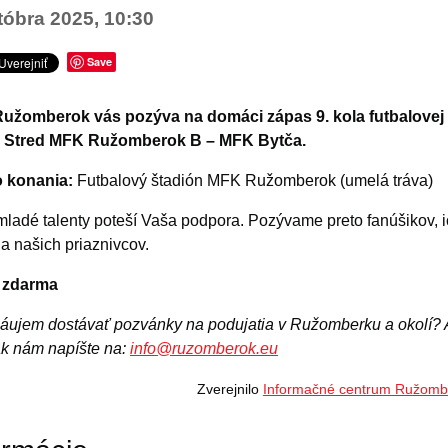
tóbra 2025, 10:30
Save
užomberok vás pozýva na domáci zápas 9. kola futbalovej
ligy Stred MFK Ružomberok B – MFK Bytča.
o konania:
Futbalový štadión MFK Ružomberok (umelá tráva)
ladé talenty poteší Vaša podpora. Pozývame preto fanúšikov, 
 a našich priaznivcov.
 zdarma
áujem dostávať pozvánky na podujatia v Ružomberku a okolí? 
ak nám napíšte na:
info@ruzomberok.eu
Zverejnilo
Informačné centrum Ružomb