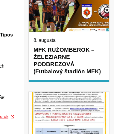
 Tipos
8. augusta
MFK RUŽOMBEROK –
ŽELEZIARNE
PODBREZOVÁ
ich
(Futbalový štadión MFK)
Ak
erok