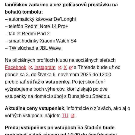
fanúšikov zadarmo a cez polčasovú prestávku na
bohatú tombolu:
– automatický kávovar De’Longhi
– telefón Redmi Note 14 Pro+
– tablet Redmi Pad 2
– smart hodinky Xiaomi Watch S4
– TW slúchadla JBL Wave
Na oficiálnych profiloch klubu na sociálnych sieťach
Facebook
,
Instagram
,
X
a Threads bude už od
pondelka 3. do štvrtka 6. novembra 2025 do 12:00
prebiehať
súťaž o vstupenky.
Po jej skončení
vyžrebujeme troch výhercov, ktorí získajú po dve
vstupenky na domáci súboj s Dunajskou Stredou.
Aktuálne ceny vstupeniek
, informácie o zľavách, ako aj o
voľných vstupoch, nájdete
TU
.
Predaj vstupeniek pri vstupoch na štadión bude
prebiehať v deň zápasu od 14:00 do šesťdesiatej