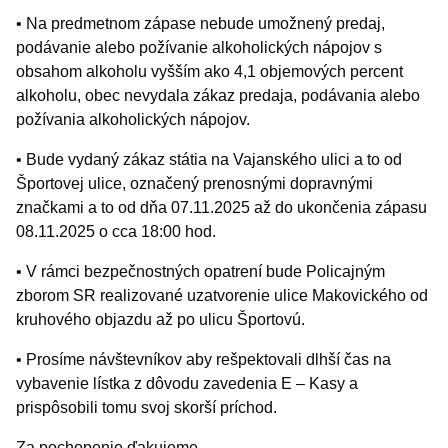
• Na predmetnom zápase nebude umožnený predaj,
podávanie alebo požívanie alkoholických nápojov s
obsahom alkoholu vyšším ako 4,1 objemových percent
alkoholu, obec nevydala zákaz predaja, podávania alebo
požívania alkoholických nápojov.
• Bude vydaný zákaz státia na Vajanského ulici a to od
Športovej ulice, označený prenosnými dopravnými
značkami a to od dňa 07.11.2025 až do ukončenia zápasu
08.11.2025 o cca 18:00 hod.
• V rámci bezpečnostných opatrení bude Policajným
zborom SR realizované uzatvorenie ulice Makovického od
kruhového objazdu až po ulicu Športovú.
• Prosíme návštevníkov aby rešpektovali dlhší čas na
vybavenie lístka z dôvodu zavedenia E – Kasy a
prispôsobili tomu svoj skorší príchod.
Za pochopenie ďakujeme.