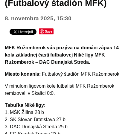
(Futbalový štadión MFK)
ŠPORT
8. novembra 2025, 15:30
Turistika
Výstavy a vernisáže
Save
Iné podujatia
MFK Ružomberok vás pozýva na domáci zápas 14.
kola základnej časti futbalovej Niké ligy MFK
Ružomberok – DAC Dunajská Streda.
Miesto konania:
Futbalový štadión MFK Ružomberok
V minulom ligovom kole futbalisti MFK Ružomberok
remizovali v Skalici 0:0.
Tabuľka Niké ligy:
1. MŠK Žilina 28 b
2. ŠK Slovan Bratislava 27 b
3. DAC Dunajská Streda 25 b
4. FC Spartak Trnava 23 b