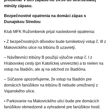
minúty zápasu.
Bezpečnostné opatrenia na domáci zápas s
Dunajskou Stredou
Klub MFK Ružomberok prijal nasledovné opatrenia:
• Z bezpečnostných dôvodov bude turniketový vstup č. III z
Makovického ulice na tribúnu B uzavretý.
– Návštevníci tribúny B použijú výlučne vstup č. I z
Hrabovskej cesty (pri Katolíckej univerzite) a to nielen na
vstup na štadión, ale aj na odchod zo štadióna.
– Súčasne upozorňujeme, že vstup na štadión pre
domácich fanúšikov na tribúnu B nebude umožnený z
Vajanského ulice.
• Parkovanie na Makovického ulici bude pre domácich
fanúšikov obmedzené a vyhradené pre fanúšikov hostí.