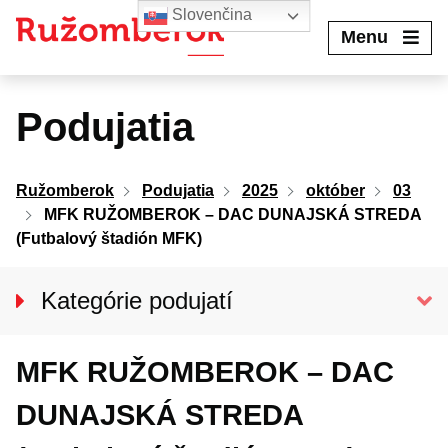
Preskočiť
Slovenčina
na
Menu
obsah
Podujatia
Ružomberok
Podujatia
2025
október
03
MFK RUŽOMBEROK – DAC DUNAJSKÁ STREDA
(Futbalový štadión MFK)
Kategórie podujatí
VŠETKY PODUJATIA
MFK RUŽOMBEROK – DAC
Kino Kultúra
Divadlo
DUNAJSKÁ STREDA
Koncerty