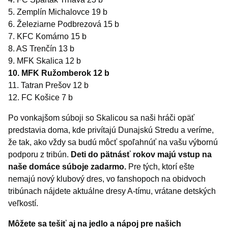
5. Zemplín Michalovce 19 b
6. Železiarne Podbrezová 15 b
7. KFC Komárno 15 b
8. AS Trenčín 13 b
9. MFK Skalica 12 b
10. MFK Ružomberok 12 b
11. Tatran Prešov 12 b
12. FC Košice 7 b
Po vonkajšom súboji so Skalicou sa naši hráči opäť
predstavia doma, kde privítajú Dunajskú Stredu a veríme,
že tak, ako vždy sa budú môcť spoľahnúť na vašu výbornú
podporu z tribún.
Deti do pätnásť rokov majú vstup na
naše domáce súboje zadarmo.
Pre tých, ktorí ešte
nemajú nový klubový dres, vo fanshopoch na obidvoch
tribúnach nájdete aktuálne dresy A-tímu, vrátane detských
veľkostí.
Môžete sa tešiť aj na jedlo a nápoj pre našich