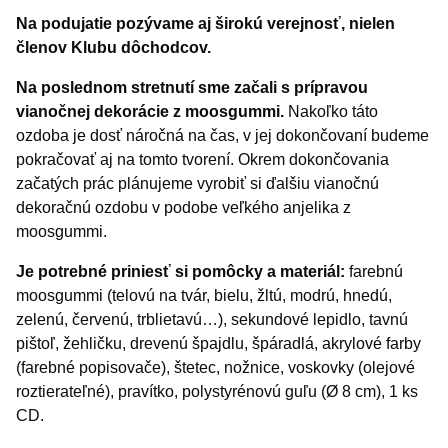
Na podujatie pozývame aj širokú verejnosť, nielen
členov Klubu dôchodcov.
Na poslednom stretnutí sme začali s prípravou
vianočnej dekorácie z moosgummi.
Nakoľko táto
ozdoba je dosť náročná na čas, v jej dokončovaní budeme
pokračovať aj na tomto tvorení. Okrem dokončovania
začatých prác plánujeme vyrobiť si ďalšiu vianočnú
dekoračnú ozdobu v podobe veľkého anjelika z
moosgummi.
Je potrebné priniesť si pomôcky a materiál:
farebnú
moosgummi (telovú na tvár, bielu, žltú, modrú, hnedú,
zelenú, červenú, trblietavú…), sekundové lepidlo, tavnú
pištoľ, žehličku, drevenú špajdlu, špáradlá, akrylové farby
(farebné popisovače), štetec, nožnice, voskovky (olejové
roztierateľné), pravítko, polystyrénovú guľu (Ø 8 cm), 1 ks
CD.