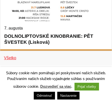
7. augusta
DOLNOLIPTOVSKÉ KINOBRANIE: PĚT
ŠVESTEK (Lisková)
Všetko
Súbory cookie nám pomáhajú pri poskytovaní našich služieb.
Používaním našich služieb vyjadrujete súhlas s používaním
súborov cookie.
Dozvedieť sa viac
.
Prijať všetky
Technický dodávateľ: ANTIK Telecom, s. r. o. |
Antik
smart city systém
Odmietnuť
Nastavenie
Správca webového sídla: Mesto Ružomberok,
Námestie A. Hlinku 1098/1, 034 01 Ružomberok,
Slovensko