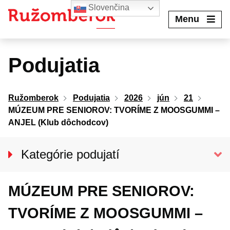
Preskočiť
Slovenčina
na
Menu
obsah
Podujatia
Ružomberok
Podujatia
2026
jún
21
MÚZEUM PRE SENIOROV: TVORÍME Z MOOSGUMMI –
ANJEL (Klub dôchodcov)
Kategórie podujatí
VŠETKY PODUJATIA
MÚZEUM PRE SENIOROV:
Kino Kultúra
Divadlo
TVORÍME Z MOOSGUMMI –
Koncerty