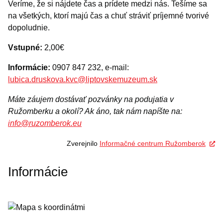
Veríme, že si nájdete čas a prídete medzi nás. Tešíme sa
na všetkých, ktorí majú čas a chuť stráviť príjemné tvorivé
dopoludnie.
Vstupné:
2,00€
Informácie:
0907 847 232, e-mail:
lubica.druskova.kvc@liptovskemuzeum.sk
Máte záujem dostávať pozvánky na podujatia v
Ružomberku a okolí? Ak áno, tak nám napíšte na:
info@ruzomberok.eu
Zverejnilo
Informačné centrum Ružomberok
Informácie