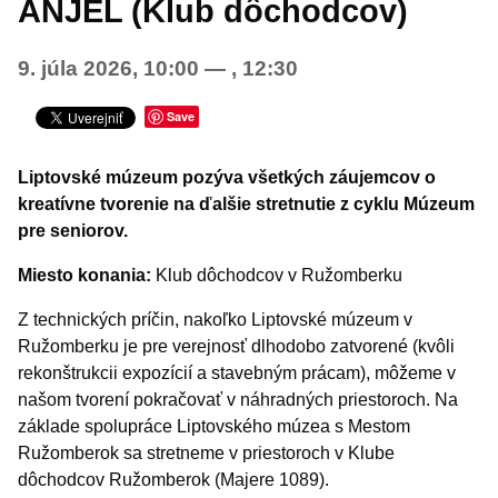
ANJEL (Klub dôchodcov)
Šport
9. júla 2026, 10:00
—
, 12:30
Turistika
Výstavy a vernisáže
Save
INÉ PODUJATIA
Liptovské múzeum pozýva všetkých záujemcov o
kreatívne tvorenie na ďalšie stretnutie z cyklu Múzeum
pre seniorov.
Miesto konania:
Klub dôchodcov v Ružomberku
Z technických príčin, nakoľko Liptovské múzeum v
Ružomberku je pre verejnosť dlhodobo zatvorené (kvôli
rekonštrukcii expozícií a stavebným prácam), môžeme v
našom tvorení pokračovať v náhradných priestoroch. Na
základe spolupráce Liptovského múzea s Mestom
Ružomberok sa stretneme v priestoroch v Klube
dôchodcov Ružomberok (Majere 1089).