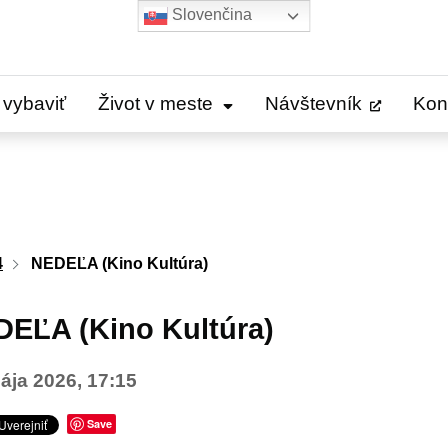
Slovenčina
 vybaviť
Život v meste
Návštevník
Kon
4
NEDEĽA (Kino Kultúra)
EĽA (Kino Kultúra)
ája 2026, 17:15
Save