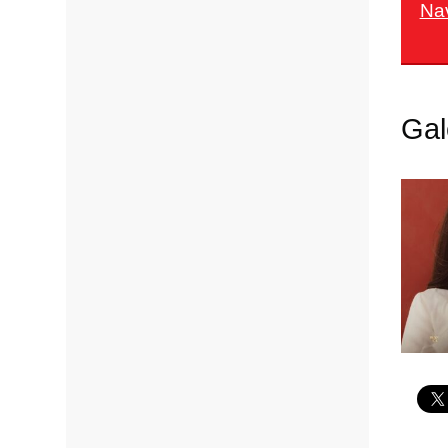
Na
Gal