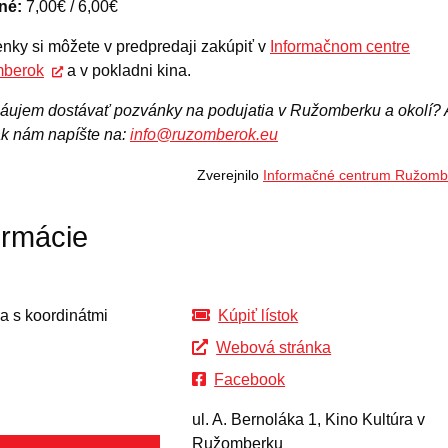
né:
7,00€ / 6,00€
nky si môžete v predpredaji zakúpiť v
Informačnom centre
berok
a v pokladni kina.
áujem dostávať pozvánky na podujatia v Ružomberku a okolí? 
ak nám napíšte na:
info@ruzomberok.eu
Zverejnilo
Informačné centrum Ružomb
ormácie
Kúpiť lístok
Webová stránka
Facebook
ul. A. Bernoláka 1, Kino Kultúra v
Ružomberku