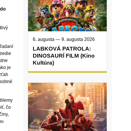
 do
livý
6. augusta
—
9. augusta 2026
hľadaní
LABKOVÁ PATROLA:
tredie
DINOSAURÍ FILM (Kino
stne
Kultúra)
ko je
zťah
osobné
dilemy
iť, čo
činy,
hu