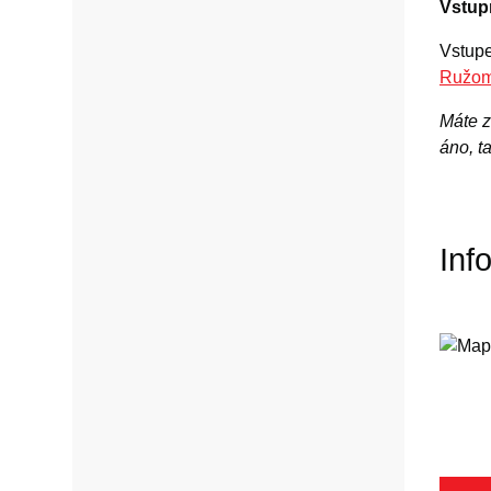
Vstup
Vstupe
Ružom
Máte z
áno, t
Inf