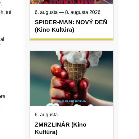
ť.
h, iní
6. augusta
—
8. augusta 2026
SPIDER-MAN: NOVÝ DEŇ
(Kino Kultúra)
al
í
ore
…
6. augusta
ZMRZLINÁR (Kino
Kultúra)