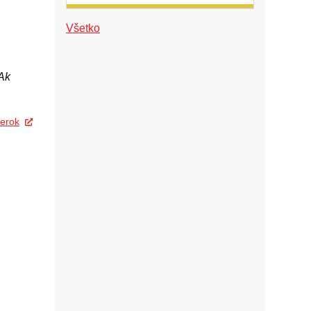
Všetko
Ak
erok