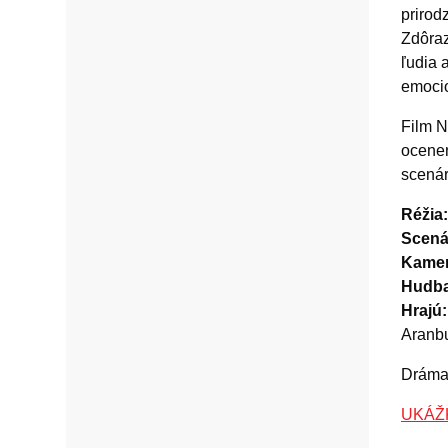
prirod
Zdôraz
ľudia 
emoci
Film N
ocenen
scenár
Réžia:
Scená
Kamer
Hudba
Hrajú:
Aranbu
Dráma,
UKÁŽK