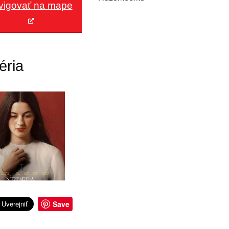
vigovať na mape
éria
Save