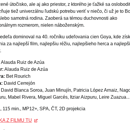
zené útočisko, ale aj ako priestor, z ktorého je ťažké sa oslobodi
ňuje tiež univerzálnu ľudskú potrebu veriť v niečo, či už je to Bo
alebo samotná rodina. Zaoberá sa témou duchovnosti ako
onálnym rozmerom, nielen náboženským.
edeľa dominoval na 40. ročníku udeľovania cien Goya, kde získ
ia za najlepší film, najlepšiu réžiu, najlepšieho herca a najlepš
.
Alauda Ruiz de Azúa
r:
Alauda Ruiz de Azúa
a:
Bet Rourich
:
David Cerrejón
David Blanca Soroa, Juan Minujín, Patricia López Arnaiz, Nag
ru, Mabel Rivera, Miguel Garcés, Itziar Aizpuru, Leire Zuazua
 115 min., MP12+, SPA, ČT, 2D projekcia
A Z FILMU TU