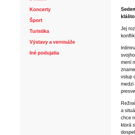
Sedem
Koncerty
klášto
Šport
Jej ro
Turistika
konfli
Výstavy a vernisáže
Intímn
Iné podujatia
svojho
mení n
znamen
vstup 
medzi 
presve
Režisé
a situ
chce r
ktorá 
dospel