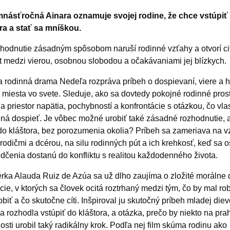
násťročná Ainara oznamuje svojej rodine, že chce vstúpiť
ra a stať sa mníškou.
zhodnutie zásadným spôsobom naruší rodinné vzťahy a otvorí cit
kt medzi vierou, osobnou slobodou a očakávaniami jej blízkych.
a rodinná drama Nedeľa rozpráva príbeh o dospievaní, viere a 
 miesta vo svete. Sleduje, ako sa dovtedy pokojné rodinné pros
a priestor napätia, pochybností a konfrontácie s otázkou, čo vla
á dospieť. Je vôbec možné urobiť také zásadné rozhodnutie, a
do kláštora, bez porozumenia okolia? Príbeh sa zameriava na v
rodičmi a dcérou, na silu rodinných pút a ich krehkosť, keď sa 
dčenia dostanú do konfliktu s realitou každodenného života.
rka Alauda Ruiz de Azúa sa už dlho zaujíma o zložité morálne 
ácie, v ktorých sa človek ocitá roztrhaný medzi tým, čo by mal rob
obiť a čo skutočne cíti. Inšpiroval ju skutočný príbeh mladej diev
sa rozhodla vstúpiť do kláštora, a otázka, prečo by niekto na pra
osti urobil taký radikálny krok. Podľa nej film skúma rodinu ako