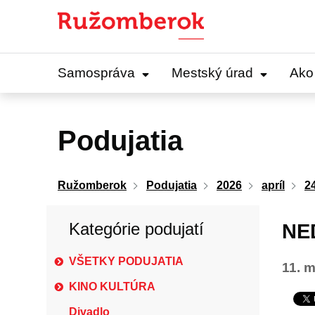
Preskočiť
na
obsah
Samospráva
Mestský úrad
Ako
Podujatia
Ružomberok
Podujatia
2026
apríl
2
Kategórie podujatí
NED
VŠETKY PODUJATIA
11. m
KINO KULTÚRA
Divadlo