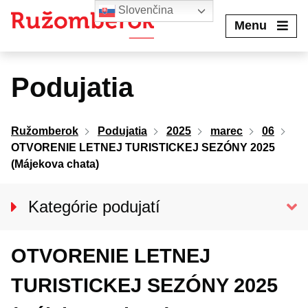
Preskočiť
Slovenčina
na
Menu
obsah
Podujatia
Ružomberok
Podujatia
2025
marec
06
OTVORENIE LETNEJ TURISTICKEJ SEZÓNY 2025
(Májekova chata)
Kategórie podujatí
VŠETKY PODUJATIA
OTVORENIE LETNEJ
Kino Kultúra
Divadlo
TURISTICKEJ SEZÓNY 2025
Koncerty