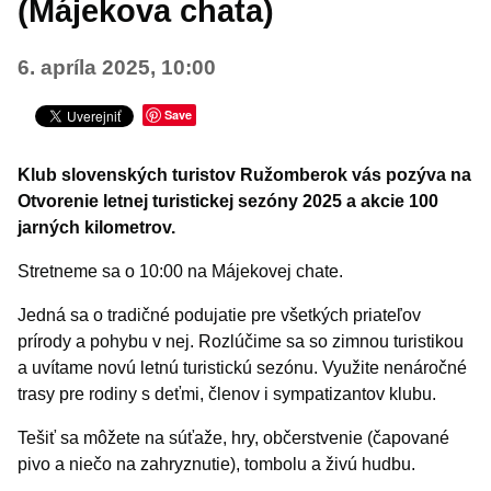
(Májekova chata)
Šport
6. apríla 2025, 10:00
TURISTIKA
Výstavy a vernisáže
Save
Iné podujatia
Klub slovenských turistov Ružomberok vás pozýva na
Otvorenie letnej turistickej sezóny 2025 a akcie 100
jarných kilometrov.
Stretneme sa o 10:00 na Májekovej chate.
Jedná sa o tradičné podujatie pre všetkých priateľov
prírody a pohybu v nej. Rozlúčime sa so zimnou turistikou
a uvítame novú letnú turistickú sezónu. Využite nenáročné
trasy pre rodiny s deťmi, členov i sympatizantov klubu.
Tešiť sa môžete na súťaže, hry, občerstvenie (čapované
pivo a niečo na zahryznutie), tombolu a živú hudbu.