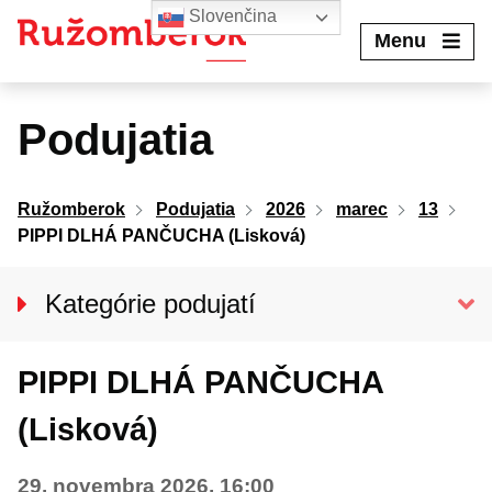
Preskočiť
Slovenčina
na
Menu
obsah
Podujatia
Ružomberok
Podujatia
2026
marec
13
PIPPI DLHÁ PANČUCHA (Lisková)
Kategórie podujatí
VŠETKY PODUJATIA
PIPPI DLHÁ PANČUCHA
Kino Kultúra
DIVADLO
(Lisková)
Koncerty
29. novembra 2026, 16:00