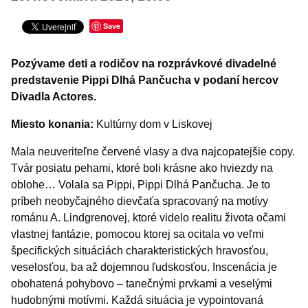
Šport
Turistika
Save
Výstavy a vernisáže
Pozývame deti a rodičov na rozprávkové divadelné
Iné podujatia
predstavenie Pippi Dlhá Pančucha v podaní hercov
Divadla Actores.
Miesto konania:
Kultúrny dom v Liskovej
Mala neuveriteľne červené vlasy a dva najcopatejšie copy.
Tvár posiatu pehami, ktoré boli krásne ako hviezdy na
oblohe… Volala sa Pippi, Pippi Dlhá Pančucha. Je to
príbeh neobyčajného dievčaťa spracovaný na motívy
románu A. Lindgrenovej, ktoré videlo realitu života očami
vlastnej fantázie, pomocou ktorej sa ocitala vo veľmi
špecifických situáciách charakteristických hravosťou,
veselosťou, ba až dojemnou ľudskosťou. Inscenácia je
obohatená pohybovo – tanečnými prvkami a veselými
hudobnými motívmi. Každá situácia je vypointovaná