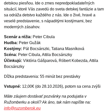
detskou piesňou. Ide o zmes nepredpokladateľných
situácií, ktoré Vás zavedú do sveta detskej fantázie a tam
sa odráža detstvo každého z nás. Ide o živé, hravé a
veselé predstavenie, s nápaditými kostýmami, bez
moderných zásahov.
Scenár a réžia:
Peter Cibula
Hudba:
Peter Gužák
Kostýmy:
Pál Bocsárszki, Tatiana Masníková
Scéna:
Peter Cibula, Attila Bocsárszky
Účinkujú:
Viktória Gášparová, Róbert Kobezda, Attila
Bocsárszky
Dĺžka predstavenia: 55 minút bez prestávky
Vstupné:
12,00€ (do 28.10.2026), potom sa cena zvýši
Máte záujem dostávať pozvánky na podujatia v
Ružomberku a okolí? Ak áno, tak nám napíšte na:
info@ruzomberok.eu