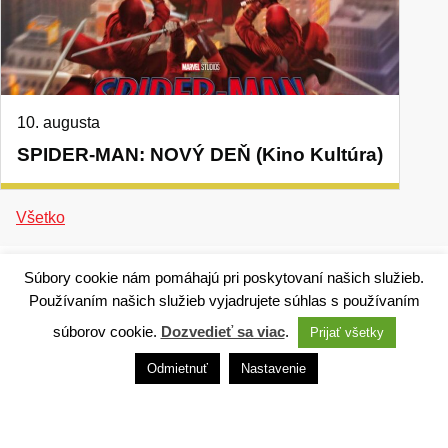
10. augusta
SPIDER-MAN: NOVÝ DEŇ (Kino Kultúra)
Všetko
Súbory cookie nám pomáhajú pri poskytovaní našich služieb.
Používaním našich služieb vyjadrujete súhlas s používaním
súborov cookie.
Dozvedieť sa viac
.
Prijať všetky
Technický dodávateľ: ANTIK Telecom, s. r. o. |
Antik
smart city systém
Odmietnuť
Nastavenie
Správca webového sídla: Mesto Ružomberok,
Námestie A. Hlinku 1098/1, 034 01 Ružomberok,
Slovensko