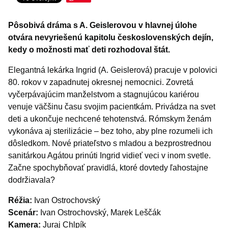
Šport
Turistika
Pôsobivá dráma s A. Geislerovou v hlavnej úlohe
otvára nevyriešenú kapitolu československých dejín,
Výstavy a vernisáže
kedy o možnosti mať deti rozhodoval štát.
Iné podujatia
Elegantná lekárka Ingrid (A. Geislerová) pracuje v polovici
80. rokov v zapadnutej okresnej nemocnici. Zovretá
vyčerpávajúcim manželstvom a stagnujúcou kariérou
venuje väčšinu času svojim pacientkám. Privádza na svet
deti a ukončuje nechcené tehotenstvá. Rómskym ženám
vykonáva aj sterilizácie – bez toho, aby plne rozumeli ich
dôsledkom. Nové priateľstvo s mladou a bezprostrednou
sanitárkou Agátou prinúti Ingrid vidieť veci v inom svetle.
Začne spochybňovať pravidlá, ktoré dovtedy ľahostajne
dodržiavala?
Réžia:
Ivan Ostrochovský
Scenár:
Ivan Ostrochovský, Marek Leščák
Kamera:
Juraj Chlpík