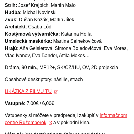
Strih:
Josef Krajbich, Martin Malo
Hudba:
Michal Novinski
Zvuk:
Dušan Kozák, Martin Jílek
Architekt:
Csaba Lódi
Kostýmová výtvarníčka:
Katarína Hollá
Umelecká maskérka:
Martina Selnekovičová
Hrajú:
Aňa Geislerová, Simona Boledovičová, Eva Mores,
Vlad Ivanov, Éva Bandor, Attila Mokos…
Dráma, 90 min., MP12+, SK/CZ/HU, OV, 2D projekcia
Obsahové deskriptory: násilie, strach
UKÁŽKA Z FILMU TU
Vstupné:
7,00€ / 6,00€
Vstupenky si môžete v predpredaji zakúpiť v
Informačnom
centre Ružomberok
a v pokladni kina.