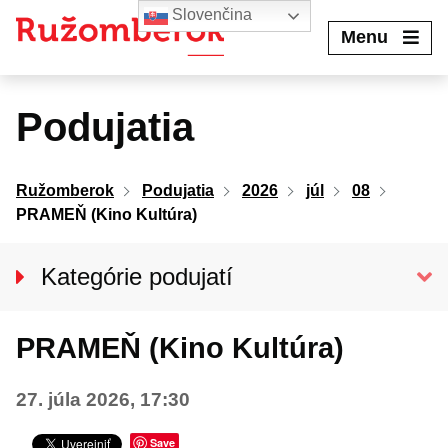
Preskočiť
Slovenčina
na
Menu
obsah
Podujatia
Ružomberok
Podujatia
2026
júl
08
PRAMEŇ (Kino Kultúra)
Kategórie podujatí
VŠETKY PODUJATIA
PRAMEŇ (Kino Kultúra)
KINO KULTÚRA
Divadlo
27. júla 2026, 17:30
Koncerty
Save