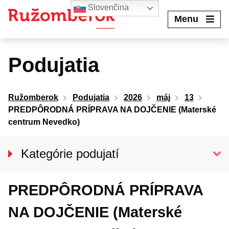
Preskočiť
Slovenčina
na
Menu
obsah
Podujatia
Ružomberok
Podujatia
2026
máj
13
PREDPÔRODNÁ PRÍPRAVA NA DOJČENIE (Materské
centrum Nevedko)
Kategórie podujatí
VŠETKY PODUJATIA
PREDPÔRODNÁ PRÍPRAVA
Kino Kultúra
Divadlo
NA DOJČENIE (Materské
Koncerty