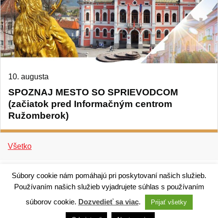
10. augusta
SPOZNAJ MESTO SO SPRIEVODCOM
(začiatok pred Informačným centrom
Ružomberok)
Všetko
Súbory cookie nám pomáhajú pri poskytovaní našich služieb.
Používaním našich služieb vyjadrujete súhlas s používaním
súborov cookie.
Dozvedieť sa viac
.
Prijať všetky
Technický dodávateľ: ANTIK Telecom, s. r. o. |
Antik
smart city systém