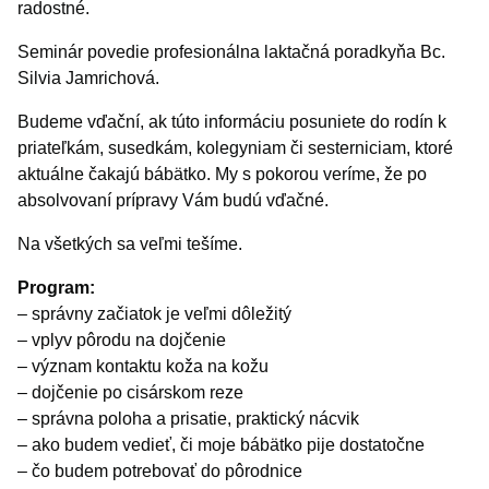
radostné.
Seminár povedie profesionálna laktačná poradkyňa Bc.
Silvia Jamrichová.
Budeme vďační, ak túto informáciu posuniete do rodín k
priateľkám, susedkám, kolegyniam či sesterniciam, ktoré
aktuálne čakajú bábätko. My s pokorou veríme, že po
absolvovaní prípravy Vám budú vďačné.
Na všetkých sa veľmi tešíme.
Program:
– správny začiatok je veľmi dôležitý
– vplyv pôrodu na dojčenie
– význam kontaktu koža na kožu
– dojčenie po cisárskom reze
– správna poloha a prisatie, praktický nácvik
– ako budem vedieť, či moje bábätko pije dostatočne
– čo budem potrebovať do pôrodnice