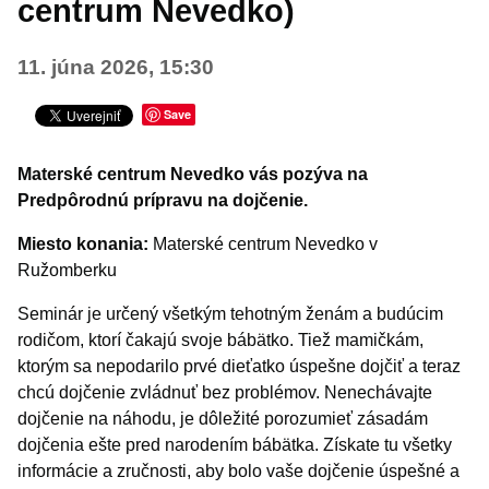
centrum Nevedko)
Šport
11. júna 2026, 15:30
Turistika
Výstavy a vernisáže
Save
INÉ PODUJATIA
Materské centrum Nevedko vás pozýva na
Predpôrodnú prípravu na dojčenie.
Miesto konania:
Materské centrum Nevedko v
Ružomberku
Seminár je určený všetkým tehotným ženám a budúcim
rodičom, ktorí čakajú svoje bábätko. Tiež mamičkám,
ktorým sa nepodarilo prvé dieťatko úspešne dojčiť a teraz
chcú dojčenie zvládnuť bez problémov. Nenechávajte
dojčenie na náhodu, je dôležité porozumieť zásadám
dojčenia ešte pred narodením bábätka. Získate tu všetky
informácie a zručnosti, aby bolo vaše dojčenie úspešné a