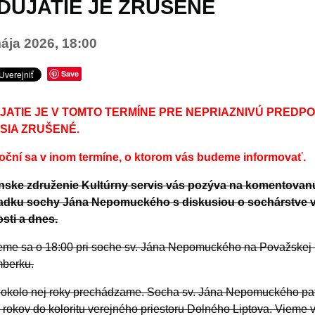
DUJATIE JE ZRUŠENÉ
ája 2026, 18:00
Save
JATIE JE V TOMTO TERMÍNE PRE NEPRIAZNIVÚ PREDP
SIA ZRUŠENÉ.
oční sa v inom termíne, o ktorom vás budeme informovať.
nske združenie Kultúrny servis vás pozýva na komentovan
iadku sochy Jána Nepomuckého s diskusiou o sochárstve 
sti a dnes.
eme sa o 18:00 pri soche sv. Jána Nepomuckého na Považskej u
berku.
okolo nej roky prechádzame. Socha sv. Jána Nepomuckého pat
 rokov do koloritu verejného priestoru Dolného Liptova. Vieme 