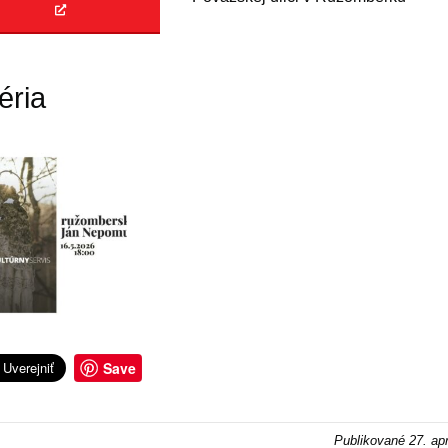
éria
Save
Publikované
27. ap