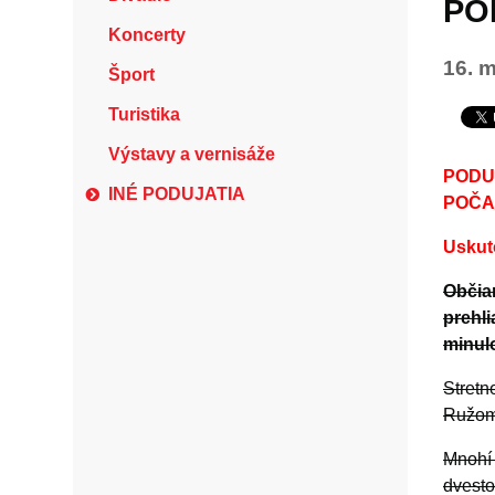
PO
Koncerty
16. m
Šport
Turistika
Výstavy a vernisáže
PODU
INÉ PODUJATIA
POČA
Uskut
Občia
prehl
minulo
Stretn
Ružom
Mnohí 
dvesto