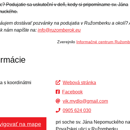
ac? Podujatie sa uskutoční v deň, kedy si pripomíname sv. Jána
uckého.
áujem dostávať pozvánky na podujatia v Ružomberku a okolí? 
ak nám napíšte na:
info@ruzomberok.eu
Zverejnilo
Informačné centrum Ružomb
ormácie
Webová stránka
Facebook
vik.mydlo@gmail.com
0905 624 030
pri soche sv. Jána Nepomuckého n
vigovať na mape
Považskej ulici v Ružomberku