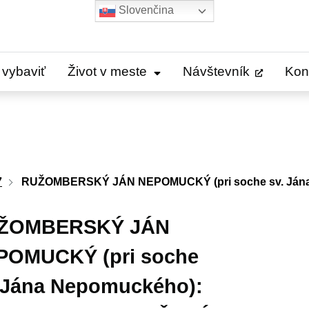
Slovenčina
 vybaviť
Život v meste
Návštevník
Kon
7
RUŽOMBERSKÝ JÁN NEPOMUCKÝ (pri soche sv. Ján
ŽOMBERSKÝ JÁN
POMUCKÝ (pri soche
 Jána Nepomuckého):