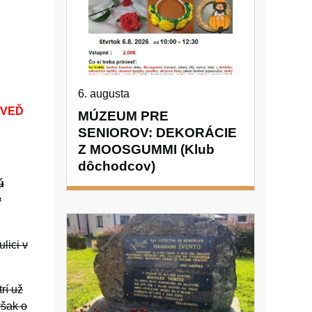
6. augusta
OVEĎ
MÚZEUM PRE
SENIOROV: DEKORÁCIE
Z MOOSGUMMI (Klub
dôchodcov)
ú
v
lici v
rí už
však o