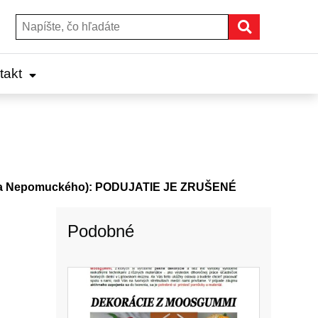
Hľadať
Hľadať:
takt
a Nepomuckého): PODUJATIE JE ZRUŠENÉ
Podobné