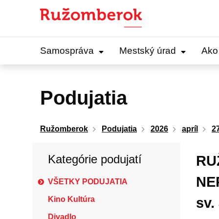
Preskočiť
na
obsah
Samospráva
Mestský úrad
Ako
Podujatia
Ružomberok
Podujatia
2026
apríl
2
Kategórie podujatí
RU
NE
VŠETKY PODUJATIA
Kino Kultúra
sv.
Divadlo