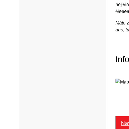
nej vi
Nepom
Máte z
áno, t
Inf
Na