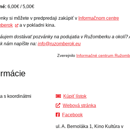
né:
6,00€ / 5,00€
nky si môžete v predpredaji zakúpiť v
Informačnom centre
berok
a v pokladni kina.
áujem dostávať pozvánky na podujatia v Ružomberku a okolí? 
ak nám napíšte na:
info@ruzomberok.eu
Zverejnilo
Informačné centrum Ružomb
ormácie
Kúpiť lístok
Webová stránka
Facebook
ul. A. Bernoláka 1, Kino Kultúra v