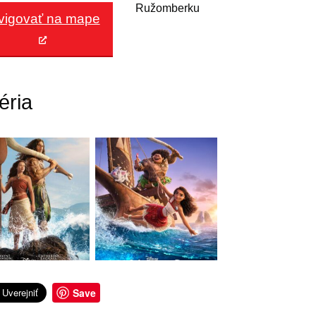
Ružomberku
vigovať na mape
éria
Save