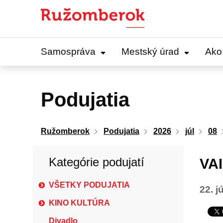
Preskočiť
na
obsah
Samospráva
Mestský úrad
Ako
Podujatia
Ružomberok
Podujatia
2026
júl
08
Kategórie podujatí
VAI
VŠETKY PODUJATIA
22. j
KINO KULTÚRA
Divadlo