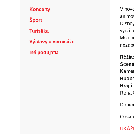
V nov
Koncerty
animo
Šport
Disney
vydá n
Turistika
Motunu
Výstavy a vernisáže
nezabu
Iné podujatia
Réžia:
Scená
Kamer
Hudba
Hrajú:
Rena
Dobrod
Obsaho
UKÁŽK