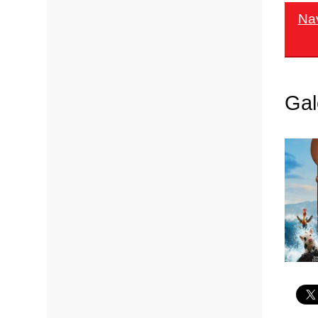
Na
Gal