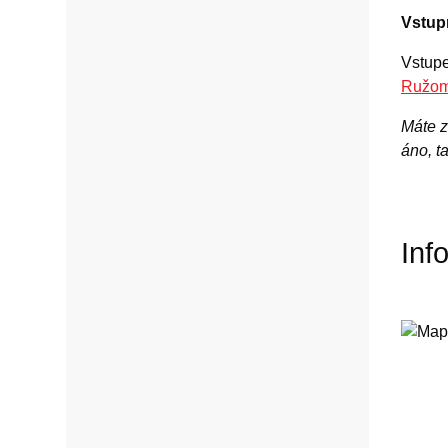
Vstup
Vstupe
Ružom
Máte z
áno, t
Inf