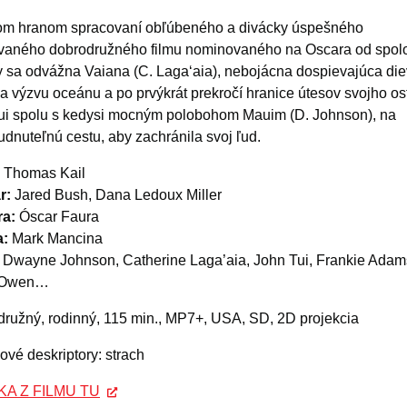
om hranom spracovaní obľúbeného a divácky úspešného
vaného dobrodružného filmu nominovaného na Oscara od spolo
 sa odvážna Vaiana (C. Lagaʻaia), nebojácna dospievajúca die
a výzvu oceánu a po prvýkrát prekročí hranice útesov svojho os
i spolu s kedysi mocným polobohom Mauim (D. Johnson), na
dnuteľnú cestu, aby zachránila svoj ľud.
Thomas Kail
r:
Jared Bush, Dana Ledoux Miller
a:
Óscar Faura
:
Mark Mancina
Dwayne Johnson, Catherine Laga’aia, John Tui, Frankie Adam
 Owen…
ružný, rodinný, 115 min., MP7+, USA, SD, 2D projekcia
vé deskriptory: strach
A Z FILMU TU