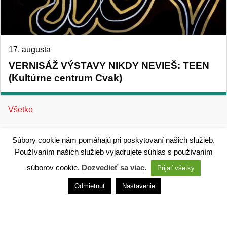
17. augusta
VERNISÁŽ VÝSTAVY NIKDY NEVIEŠ: TEEN
(Kultúrne centrum Cvak)
Všetko
Súbory cookie nám pomáhajú pri poskytovaní našich služieb.
Používaním našich služieb vyjadrujete súhlas s používaním
súborov cookie.
Dozvedieť sa viac
.
Prijať všetky
Technický dodávateľ: ANTIK Telecom, s. r. o. |
Antik
smart city systém
Odmietnuť
Nastavenie
Správca webového sídla: Mesto Ružomberok,
Námestie A. Hlinku 1098/1, 034 01 Ružomberok,
Slovensko