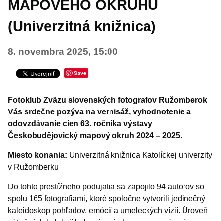
MAPOVÉHO OKRUHU
Šport
(Univerzitná knižnica)
Turistika
VÝSTAVY A VERNISÁŽE
8. novembra 2025, 15:00
Iné podujatia
Save
Fotoklub Zväzu slovenských fotografov Ružomberok
Vás srdečne pozýva na vernisáž, vyhodnotenie a
odovzdávanie cien 63. ročníka výstavy
Českobudějovický mapový okruh 2024 – 2025.
Miesto konania:
Univerzitná knižnica Katolíckej univerzity
v Ružomberku
Do tohto prestížneho podujatia sa zapojilo 94 autorov so
spolu 165 fotografiami, ktoré spoločne vytvorili jedinečný
kaleidoskop pohľadov, emócií a umeleckých vízií. Úroveň