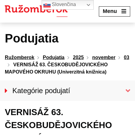
Preskočiť
Slovenčina
na
Menu
obsah
Podujatia
Ružomberok
Podujatia
2025
november
03
VERNISÁŽ 63. ČESKOBUDĚJOVICKÉHO
MAPOVÉHO OKRUHU (Univerzitná knižnica)
Kategórie podujatí
VŠETKY PODUJATIA
VERNISÁŽ 63.
Kino Kultúra
Divadlo
ČESKOBUDĚJOVICKÉHO
Koncerty