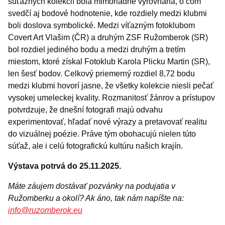
súťažných kolekcií bola mimoriadne vyrovnaná, o čom
svedčí aj bodové hodnotenie, kde rozdiely medzi klubmi
boli doslova symbolické. Medzi víťazným fotoklubom
Covert Art Vlašim (ČR) a druhým ZSF Ružomberok (SR)
bol rozdiel jediného bodu a medzi druhým a tretím
miestom, ktoré získal Fotoklub Karola Plicku Martin (SR),
len šesť bodov. Celkový priemerný rozdiel 8,72 bodu
medzi klubmi hovorí jasne, že všetky kolekcie niesli pečať
vysokej umeleckej kvality. Rozmanitosť žánrov a prístupov
potvrdzuje, že dnešní fotografi majú odvahu
experimentovať, hľadať nové výrazy a pretavovať realitu
do vizuálnej poézie. Práve tým obohacujú nielen túto
súťaž, ale i celú fotografickú kultúru našich krajín.
Výstava potrvá do 25.11.2025.
Máte záujem dostávať pozvánky na podujatia v
Ružomberku a okolí? Ak áno, tak nám napíšte na:
info@ruzomberok.eu