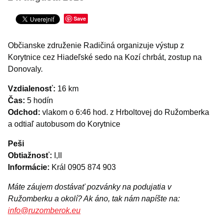
Šport
TURISTIKA
Save
Výstavy a vernisáže
Občianske združenie Radičiná organizuje výstup z
Iné podujatia
Korytnice cez Hiadeľské sedo na Kozí chrbát, zostup na
Donovaly.
Vzdialenosť:
16 km
Čas:
5 hodín
Odchod:
vlakom o 6:46 hod. z Hrboltovej do Ružomberka
a odtiaľ autobusom do Korytnice
Peši
Obtiažnosť:
I,II
Informácie:
Král 0905 874 903
Máte záujem dostávať pozvánky na podujatia v
Ružomberku a okolí? Ak áno, tak nám napíšte na:
info@ruzomberok.eu