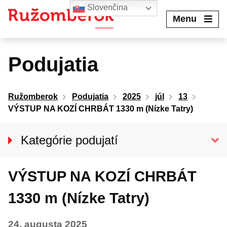
Preskočiť
Slovenčina
na
Menu
obsah
Podujatia
Ružomberok
Podujatia
2025
júl
13
VÝSTUP NA KOZÍ CHRBÁT 1330 m (Nízke Tatry)
Kategórie podujatí
VŠETKY PODUJATIA
VÝSTUP NA KOZÍ CHRBÁT
Kino Kultúra
Divadlo
1330 m (Nízke Tatry)
Koncerty
24. augusta 2025