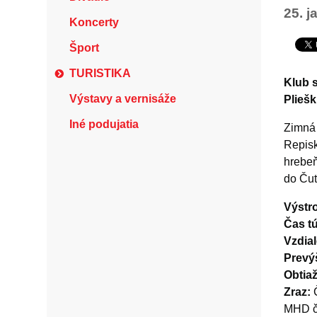
25. j
Koncerty
Šport
TURISTIKA
Klub 
Výstavy a vernisáže
Pliešk
Iné podujatia
Zimná 
Repisk
hrebeň
do Čut
Výstro
Čas tú
Vzdia
Prevý
Obtia
Zraz:
Č
MHD č.