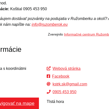
hod.
ácie:
Koštial 0905 453 950
áujem dostávať pozvánky na podujatia v Ružomberku a okolí? 
ak nám napíšte na:
info@ruzomberok.eu
Zverejnilo
Informačné centrum Ružomb
ormácie
Webová stránka
Facebook
kstrk.sk@gmail.com
0905 453 950
Tlstá hora
vigovať na mape