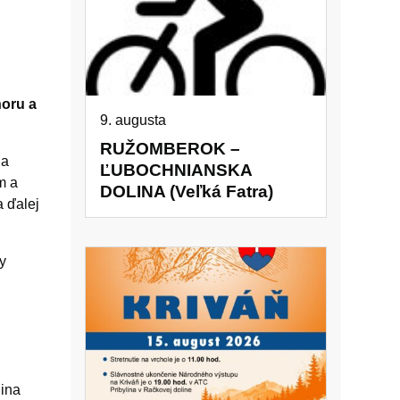
horu a
9. augusta
RUŽOMBEROK –
na
ĽUBOCHNIANSKA
m a
DOLINA (Veľká Fatra)
 ďalej
ky
lina