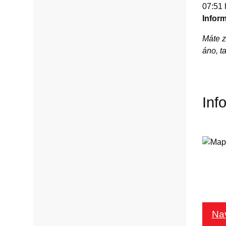
07:51 
Inform
Máte z
áno, t
Inf
Na