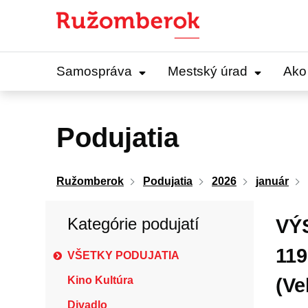
Preskočiť
na
obsah
Samospráva
Mestský úrad
Ako
Podujatia
Ružomberok
Podujatia
2026
január
Kategórie podujatí
VÝ
119
VŠETKY PODUJATIA
Kino Kultúra
(Ve
Divadlo