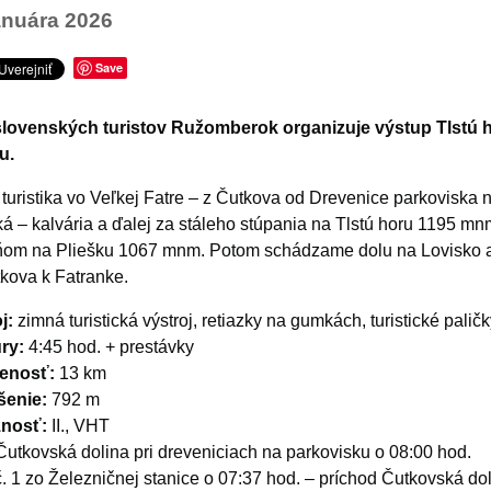
anuára 2026
Save
slovenských turistov Ružomberok organizuje výstup Tlstú 
u.
turistika vo Veľkej Fatre – z Čutkova od Drevenice parkoviska 
á – kalvária a ďalej za stáleho stúpania na Tlstú horu 1195 mn
om na Pliešku 1067 mnm. Potom schádzame dolu na Lovisko a
kova k Fatranke.
j:
zimná turistická výstroj, retiazky na gumkách, turistické palič
ry:
4:45 hod. + prestávky
lenosť:
13 km
šenie:
792 m
žnosť:
II., VHT
utkovská dolina pri dreveniciach na parkovisku o 08:00 hod.
 1 zo Železničnej stanice o 07:37 hod. – príchod Čutkovská do