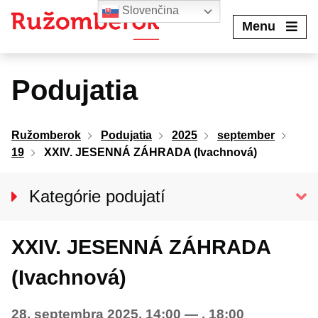
Preskočiť
Slovenčina
na
Menu
obsah
Podujatia
Ružomberok
Podujatia
2025
september
19
XXIV. JESENNÁ ZÁHRADA (Ivachnová)
Kategórie podujatí
VŠETKY PODUJATIA
XXIV. JESENNÁ ZÁHRADA
Kino Kultúra
Divadlo
(Ivachnová)
Koncerty
28. septembra 2025, 14:00
—
, 18:00