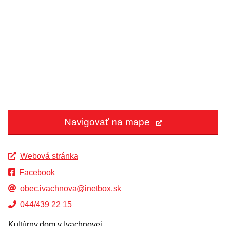
Navigovať na mape
Webová stránka
Facebook
obec.ivachnova@inetbox.sk
044/439 22 15
Kultúrny dom v Ivachnovej