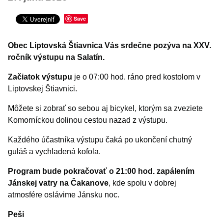
Šport
TURISTIKA
Save
Výstavy a vernisáže
Obec Liptovská Štiavnica Vás srdečne pozýva na XXV.
Iné podujatia
ročník výstupu na Salatín.
Začiatok výstupu
je o 07:00 hod. ráno pred kostolom v
Liptovskej Štiavnici.
Môžete si zobrať so sebou aj bicykel, ktorým sa zveziete
Komorníckou dolinou cestou nazad z výstupu.
Každého účastníka výstupu čaká po ukončení chutný
guláš a vychladená kofola.
Program bude pokračovať o 21:00 hod. zapálením
Jánskej vatry na Čakanove
, kde spolu v dobrej
atmosfére oslávime Jánsku noc.
Peši