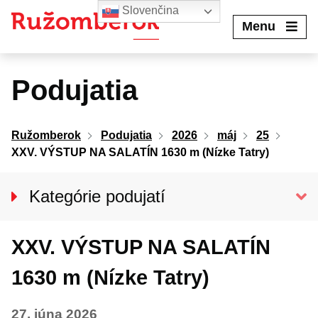
Preskočiť
Slovenčina
na
Menu
obsah
Podujatia
Ružomberok
Podujatia
2026
máj
25
XXV. VÝSTUP NA SALATÍN 1630 m (Nízke Tatry)
Kategórie podujatí
VŠETKY PODUJATIA
XXV. VÝSTUP NA SALATÍN
Kino Kultúra
Divadlo
1630 m (Nízke Tatry)
Koncerty
27. júna 2026