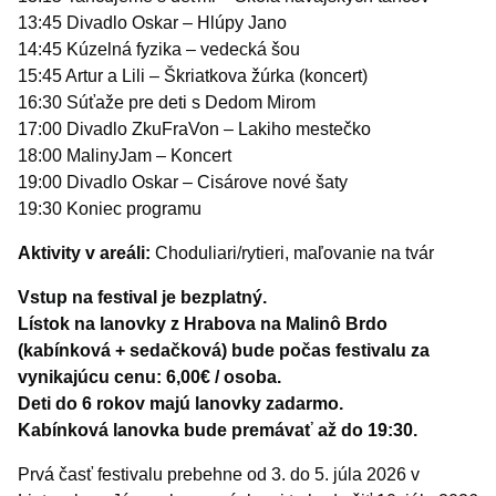
13:45 Divadlo Oskar – Hlúpy Jano
14:45 Kúzelná fyzika – vedecká šou
15:45 Artur a Lili – Škriatkova žúrka (koncert)
16:30 Súťaže pre deti s Dedom Mirom
17:00 Divadlo ZkuFraVon – Lakiho mestečko
18:00 MalinyJam – Koncert
19:00 Divadlo Oskar – Cisárove nové šaty
19:30 Koniec programu
Aktivity v areáli:
Choduliari/rytieri, maľovanie na tvár
Vstup na festival je bezplatný.
Lístok na lanovky z Hrabova na Malinô Brdo
(kabínková + sedačková) bude počas festivalu za
vynikajúcu cenu: 6,00€ / osoba.
Deti do 6 rokov majú lanovky zadarmo.
Kabínková lanovka bude premávať až do 19:30.
Prvá časť festivalu prebehne od 3. do 5. júla 2026 v