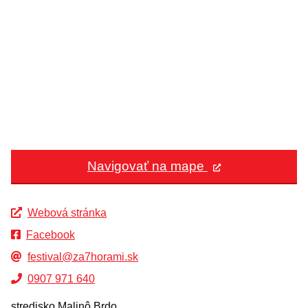
Navigovať na mape
Webová stránka
Facebook
festival@za7horami.sk
0907 971 640
stredisko Malinô Brdo