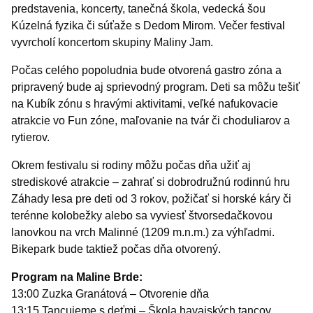
predstavenia, koncerty, tanečná škola, vedecká šou
Kúzelná fyzika či súťaže s Dedom Mirom. Večer festival
vyvrcholí koncertom skupiny Maliny Jam.
Počas celého popoludnia bude otvorená gastro zóna a
pripravený bude aj sprievodný program. Deti sa môžu tešiť
na Kubík zónu s hravými aktivitami, veľké nafukovacie
atrakcie vo Fun zóne, maľovanie na tvár či choduliarov a
rytierov.
Okrem festivalu si rodiny môžu počas dňa užiť aj
strediskové atrakcie – zahrať si dobrodružnú rodinnú hru
Záhady lesa pre deti od 3 rokov, požičať si horské káry či
terénne kolobežky alebo sa vyviesť štvorsedačkovou
lanovkou na vrch Malinné (1209 m.n.m.) za výhľadmi.
Bikepark bude taktiež počas dňa otvorený.
Program na Maline Brde:
13:00 Zuzka Granátová – Otvorenie dňa
13:15 Tancujeme s deťmi – Škola havajských tancov