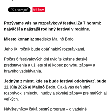
Šport
Turistika
Save
Výstavy a vernisáže
Pozývame vás na rozprávkový festival Za 7 horami:
INÉ PODUJATIA
najväčší a najkrajší rodinný festival v regióne.
Miesto konania:
stredisko Malinô Brdo
Jeho IX. ročník bude opäť nabitý rozprávkami.
Počas 6 festivalových dní uvidíte krásne detské
predstavenia a užijete si aj kopec pohybu, zábavy a
hravého vzdelávania.
Jedným z miest, kde sa bude festival odohrávať, bude
11. júla 2026 aj Malinô Brdo.
Čaká vás deň plný
rozprávok, smiechu, hudby a skvelej zábavy pre malých aj
veľkých.
Návštevníkov čaká pestrý program – divadelné