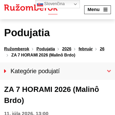
Preskočiť
Slovenčina
na
Menu
obsah
Podujatia
Ružomberok
Podujatia
2026
február
26
ZA 7 HORAMI 2026 (Malinô Brdo)
Kategórie podujatí
VŠETKY PODUJATIA
ZA 7 HORAMI 2026 (Malinô
Kino Kultúra
Divadlo
Brdo)
Koncerty
11. júla 2026, 13:00