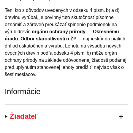
Ten, kto z dôvodov uvedených v odseku 4 písm. b) a d)
drevinu vyrúbal, je povinný túto skutočnosť písomne
oznámiť a zároveň preukázať splnenie podmienok na
výrub drevín
orgánu ochrany prírody
–
Okresnému
úradu, Odbor starostlivosti o ŽP
– najneskôr do piatich
dní od uskutočnenia výrubu. Lehotu na výsadbu nových
ovocných drevín podľa odseku 4 písm. b) môže orgán
ochrany prírody na základe odôvodnenej žiadosti podanej
pred uplynutím stanovenej lehoty predĺžiť, najviac však o
šesť mesiacov.
Informácie
Žiadateľ