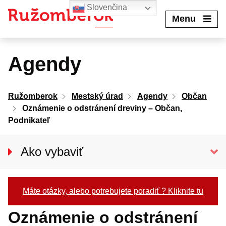
Preskočiť
Slovenčina
na
Menu
obsah
Agendy
Ružomberok
Mestský úrad
Agendy
Občan
Oznámenie o odstránení dreviny – Občan,
Podnikateľ
Ako vybaviť
Občan
Podnikateľ
Máte otázky, alebo potrebujete poradiť ? Kliknite tu
Oznámenie o odstránení