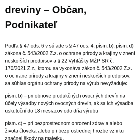
dreviny – Občan,
Podnikateľ
Podľa § 47 ods. 6 v súlade s § 47 ods. 4, písm. b), písm. d)
zákona č. 543/2002 Z.z. o ochrane prírody a krajiny v znení
neskorších predpisov a § 22 Vyhlášky MŽP SR č.
170/2021 Z.z., ktorou sa vykonáva zákon č. 543/2002 Z.z.
o ochrane prírody a krajiny v znení neskorších predpisov,
sa súhlas orgánu ochrany prírody na výrub nevyžaduje:
písm. b) – pri obnove produkčných ovocných drevín na
účely výsadby nových ovocných drevín, ak sa ich výsadba
uskutoční do 18 mesiacov odo dňa výrubu
písm. c) – pri bezprostrednom ohrození zdravia alebo
života človeka alebo pri bezprostrednej hrozbe vzniku
značnej škody na majetku.