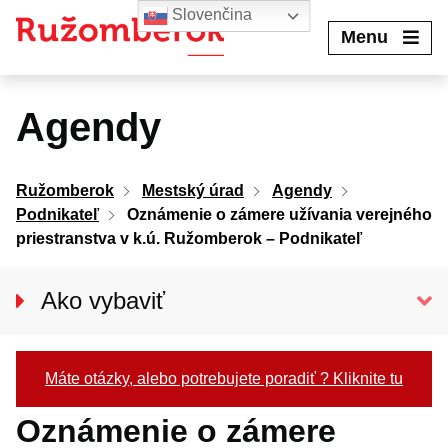
Preskočiť
Slovenčina
na
Menu
obsah
Agendy
Ružomberok
Mestský úrad
Agendy
Podnikateľ
Oznámenie o zámere užívania verejného
priestranstva v k.ú. Ružomberok – Podnikateľ
Ako vybaviť
Občan
Podnikateľ
Máte otázky, alebo potrebujete poradiť ? Kliknite tu
Oznámenie o zámere