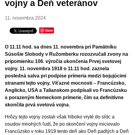
vojny a Deň veteránov
11. novembra 2024
Save
O 11.11 hod. sa dnes 11. novembra pri Pamätníku
Súsošie Slobody v Ružomberku rozozvučali zvony na
pripomienku 106. výročia ukončenia Prvej svetovej
vojny. 11. novembra 1918 o 11.11 hod. zaznela
posledná salva pri podpise prímeria medzi bojujúcimi
stranami tejto vojny. Víťazné mocnosti – Francúzsko,
Anglicko, USA a Talianskom podpísali vo Francúzsku
s porazeným Nemeckom prímerie, čím sa definitívne
skončila prvá svetová vojna.
Hrôzy tejto vojny zostali však hlboko vryté do sŕdc a
osudov mnohých ľudí, že po skončení vojny iniciovalo
Francúzsko v roku 1919 tento deň ako Deň padlých a Deň