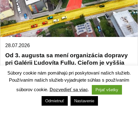
28.07.2026
Od 3. augusta sa mení organizácia dopravy
pri Galérii Ľudovíta Fullu. Cieľom je vyššia
bezpečnosť a plynulejšia premávka
Súbory cookie nám pomáhajú pri poskytovaní našich služieb.
Používaním našich služieb vyjadrujete súhlas s používaním
Všetko
súborov cookie.
Dozvedieť sa viac
.
Prijať všetky
Odmietnuť
Nastavenie
Technický dodávateľ: ANTIK Telecom, s. r. o. |
Antik
smart city systém