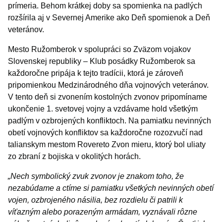
prímeria. Behom krátkej doby sa spomienka na padlých
rozšírila aj v Severnej Amerike ako Deň spomienok a Deň
veteránov.
Mesto Ružomberok v spolupráci so Zväzom vojakov
Slovenskej republiky – Klub posádky Ružomberok sa
každoročne pripája k tejto tradícii, ktorá je zároveň
pripomienkou Medzinárodného dňa vojnových veteránov.
V tento deň si zvonením kostolných zvonov pripomíname
ukončenie 1. svetovej vojny a vzdávame hold všetkým
padlým v ozbrojených konfliktoch. Na pamiatku nevinných
obetí vojnových konfliktov sa každoročne rozozvučí nad
talianskym mestom Rovereto Zvon mieru, ktorý bol uliaty
zo zbraní z bojiska v okolitých horách.
„Nech symbolický zvuk zvonov je znakom toho, že
nezabúdame a ctíme si pamiatku všetkých nevinných obetí
vojen, ozbrojeného násilia, bez rozdielu či patrili k
víťazným alebo porazeným armádam, vyznávali rôzne