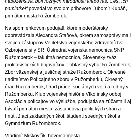
náboženstvá, boli rôznych národností alebo rás. Česť ich
pamiatke!“
povedal vo svojom príhovore Ľubomír Kubáň,
primátor mesta Ružomberok.
Na spomienkovom podujatí, ktoré moderátorsky
doprevádzala Alexandra Staňová, okrem samosprávy mali
svojich zástupcov Veliteľstvo vojenského zdravotníctva –
Ozbrojené sily SR, Ústredná vojenská nemocnica SNP
Ružomberok – fakultná nemocnica, Slovenský zväz
protifašistických bojovníkov – oblastný výbor Ružomberok,
Zbor väzenskej a justičnej stráže Ružomberok, Okresné
riaditeľstvo Policajného zboru v Ružomberku, Okresný
úrad Ružomberok, Úrad práce, sociálnych vecí a rodiny v
Ružomberku, Klub vojenskej histórie Vlkolínsky odboj,
Asociácia policajtov vo výslužbe, podujatia sa zúčastnili aj
bývalí primátori mesta, zástupcovia politických strán a
hnutí, žiaci základných škôl, študenti stredných škôl a
Gymnázium Ružomberok.
Vladimír Miškovčík, hovorca mesta