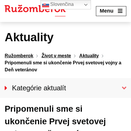
Preskočiť
Slovenčina
na
Menu
obsah
Aktuality
Ružomberok
Život v meste
Aktuality
Pripomenuli sme si ukončenie Prvej svetovej vojny a
Deň veteránov
Kategórie aktualít
Spravodajstvo
Pripomenuli sme si
Kultúra
Šport
ukončenie Prvej svetovej