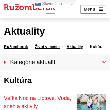
Preskočiť
Slovenčina
na
Menu
obsah
Aktuality
Ružomberok
Život v meste
Aktuality
Kultúra
Kategórie aktualít
Spravodajstvo
Kultúra
KULTÚRA
Šport
Veľká Noc na Liptove: Voda,
sneh a aktivity