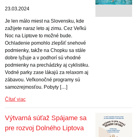
23.03.2024
Je len málo miest na Slovensku, kde
zažijete naraz leto aj zimu. Cez Veľkú
Noc na Liptove to možné bude.
Ochladenie pomohlo zlepšiť snehové
podmienky, takže na Chopku sa stále
dobre lyžuje a v podhorí sú vhodné
podmienky na prechádzky aj cyklistiku.
Vodné parky zase lákajú za relaxom aj
zábavou. Veľkonočné programy sú
samozrejmosťou. Pobyty […]
Čítať viac
Výtvarná súťaž Spájame sa
pre rozvoj Dolného Liptova