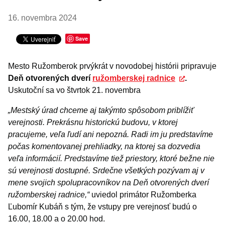
16. novembra 2024
Save
Mesto Ružomberok prvýkrát v novodobej histórii pripravuje
Deň otvorených dverí
ružomberskej radnice
.
Uskutoční sa vo štvrtok 21. novembra
„Mestský úrad chceme aj takýmto spôsobom priblížiť
verejnosti. Prekrásnu historickú budovu, v ktorej
pracujeme, veľa ľudí ani nepozná. Radi im ju predstavíme
počas komentovanej prehliadky, na ktorej sa dozvedia
veľa informácií. Predstavíme tiež priestory, ktoré bežne nie
sú verejnosti dostupné. Srdečne všetkých pozývam aj v
mene svojich spolupracovníkov na Deň otvorených dverí
ružomberskej radnice,“
uviedol primátor Ružomberka
Ľubomír Kubáň s tým, že vstupy pre verejnosť budú o
16.00, 18.00 a o 20.00 hod.