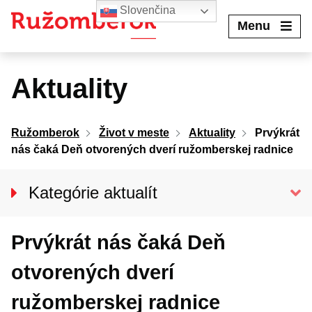
Preskočiť
Slovenčina
na
Menu
obsah
Aktuality
Ružomberok
Život v meste
Aktuality
Prvýkrát
nás čaká Deň otvorených dverí ružomberskej radnice
Kategórie aktualít
Spravodajstvo
Prvýkrát nás čaká Deň
Kultúra
Šport
otvorených dverí
ružomberskej radnice