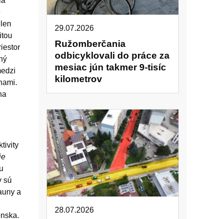
la
e
 len
29.07.2026
itou
Ružomberčania
iestor
odbicyklovali do práce za
ný
mesiac jún takmer 9-tisíc
medzi
kilometrov
nami.
na
tivity
je
u
v sú
auny a
28.07.2026
enska.