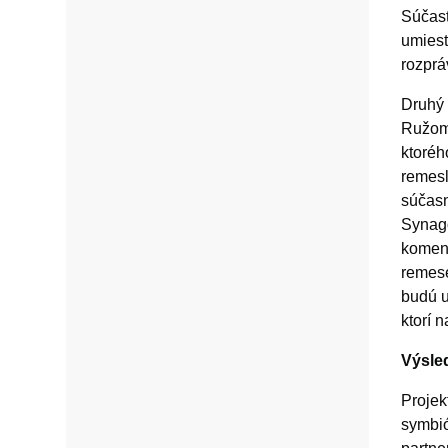
Súčasť
umiest
rozprá
Druhý 
Ružomb
ktoréh
remesl
súčasn
Synagó
koment
remese
budú u
ktorí n
Výsle
Projek
symbió