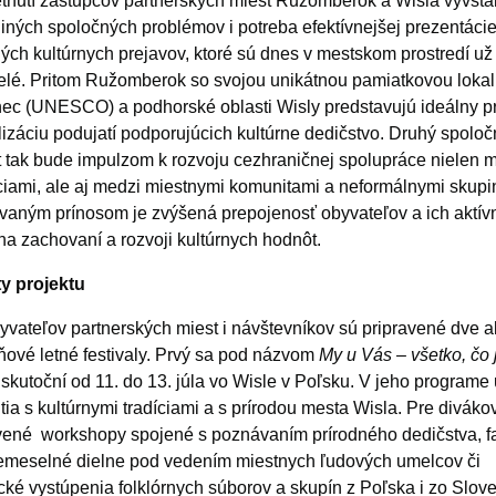
etnutí zástupcov partnerských miest Ružomberok a Wisla vyvsta
iných spoločných problémov i potreba efektívnejšej prezentáci
ných kultúrnych prejavov, ktoré sú dnes v mestskom prostredí už
elé. Pritom Ružomberok so svojou unikátnou pamiatkovou lokal
nec (UNESCO) a podhorské oblasti Wisly predstavujú ideálny pr
lizáciu podujatí podporujúcich kultúrne dedičstvo. Druhý spoloč
t tak bude impulzom k rozvoju cezhraničnej spolupráce nielen 
úciami, ale aj medzi miestnymi komunitami a neformálnymi skupi
aným prínosom je zvýšená prepojenosť obyvateľov a ich aktív
na zachovaní a rozvoji kultúrnych hodnôt.
ty projektu
yvateľov partnerských miest i návštevníkov sú pripravené dve ak
dňové letné festivaly. Prvý sa pod názvom
My u Vás – všetko, čo 
skutoční od 11. do 13. júla vo Wisle v Poľsku. V jeho programe 
utia s kultúrnymi tradíciami a s prírodou mesta Wisla. Pre diváko
vené workshopy spojené s poznávaním prírodného dedičstva, f
 remeselné dielne pod vedením miestnych ľudových umelcov či
ké vystúpenia folklórnych súborov a skupín z Poľska i zo Slov