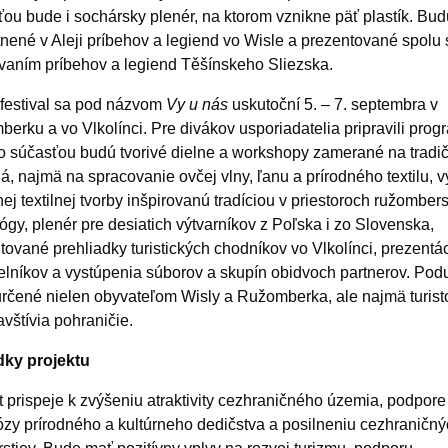
ou bude i sochársky plenér, na ktorom vznikne päť plastík. Bud
nené v Aleji príbehov a legiend vo Wisle a prezentované spolu 
vaním príbehov a legiend Těšínskeho Sliezska.
festival sa pod názvom
Vy u nás
uskutoční 5. – 7. septembra v
erku a vo Vlkolínci. Pre divákov usporiadatelia pripravili prog
o súčasťou budú tvorivé dielne a workshopy zamerané na tradi
á, najmä na spracovanie ovčej vlny, ľanu a prírodného textilu, 
ej textilnej tvorby inšpirovanú tradíciou v priestoroch ružomber
gy, plenér pre desiatich výtvarníkov z Poľska i zo Slovenska,
ované prehliadky turistických chodníkov vo Vlkolínci, prezentá
lníkov a vystúpenia súborov a skupín obidvoch partnerov. Podu
rčené nielen obyvateľom Wisly a Ružomberka, ale najmä turist
avštívia pohraničie.
dky projektu
t prispeje k zvýšeniu atraktivity cezhraničného územia, podpore
zy prírodného a kultúrneho dedičstva a posilneniu cezhraničn