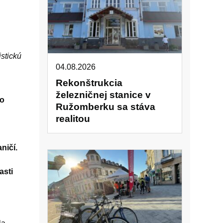
istickú
04.08.2026
Rekonštrukcia
železničnej stanice v
ro
Ružomberku sa stáva
realitou
ničí.
asti