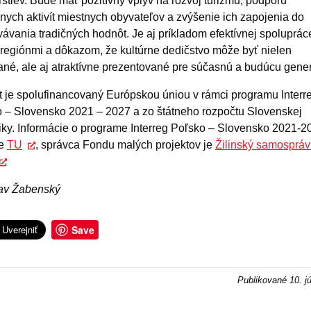
rstiev. Bude mať pozitívny vplyv na rozvoj turizmu, podporu
vnych aktivít miestnych obyvateľov a zvýšenie ich zapojenia do
ávania tradičných hodnôt. Je aj príkladom efektívnej spoluprác
regiónmi a dôkazom, že kultúrne dedičstvo môže byť nielen
né, ale aj atraktívne prezentované pre súčasnú a budúcu gener
t je spolufinancovaný Európskou úniou v rámci programu Interr
 – Slovensko 2021 – 2027 a zo štátneho rozpočtu Slovenskej
iky. Informácie o programe Interreg Poľsko – Slovensko 2021-2
te
TU
, správca Fondu malých projektov je
Žilinský samosprá
lav Žabenský
Save
Publikované
10. j