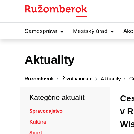
Preskočiť
na
obsah
Samospráva
Mestský úrad
Ako
Aktuality
Ružomberok
Život v meste
Aktuality
Ce
Kategórie aktualít
Ces
v R
Spravodajstvo
Kultúra
Wis
Šport