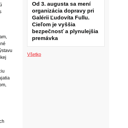
Od 3. augusta sa mení
ú
organizácia dopravy pri
s
Galérii Ľudovíta Fullu.
Cieľom je vyššia
bezpečnosť a plynulejšia
ram,
premávka
čné
výstavu
Všetko
skej
ciu
jatia
om,
ých