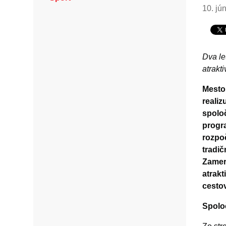
10. jú
Dva le
atrakt
Mesto
realiz
spolo
progr
rozpoč
tradič
Zamer
atrakt
cesto
Spolo