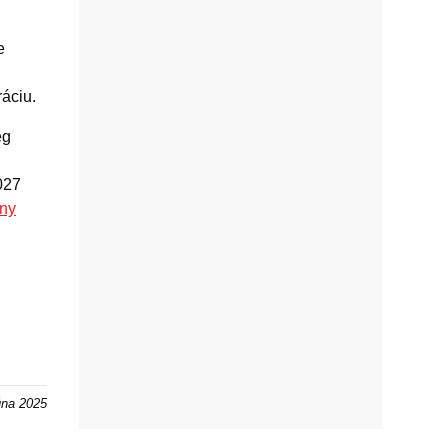
e
áciu.
eg
027
vny
úna 2025