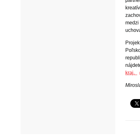
partne
kreatí
zachov
medzi 
uchova
Projek
Poľsko
republ
nájde
kraj.
Miros