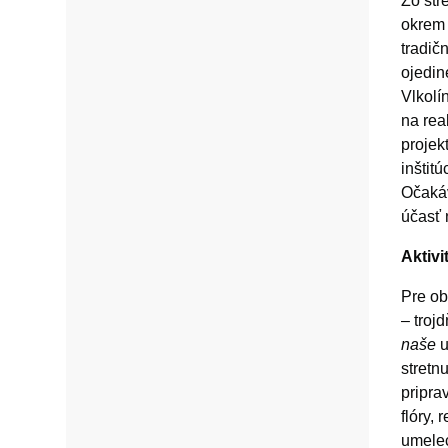
Zo str
okrem 
tradič
ojedin
Vlkolí
na rea
projek
inštit
Očakáv
účasť 
Aktivi
Pre ob
– troj
naše
u
stretn
pripra
flóry,
umelec