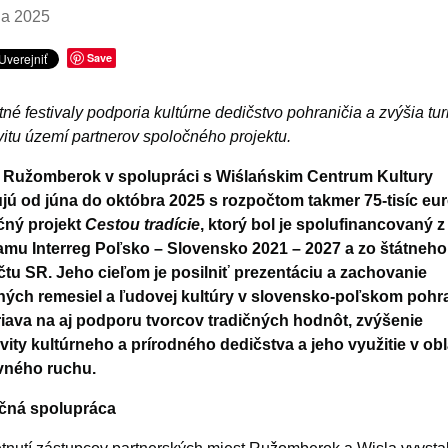
na 2025
Save
tné festivaly podporia kultúrne dedičstvo pohraničia a zvýšia tur
ivitu území partnerov spoločného projektu.
 Ružomberok v spolupráci s Wiślańskim Centrum Kultury
ujú od júna do októbra 2025 s rozpočtom takmer 75-tisíc eu
čný projekt
Cestou tradície
, ktorý bol je spolufinancovaný z
amu Interreg Poľsko – Slovensko 2021 – 2027 a zo štátneho
tu SR. Jeho cieľom je posilniť prezentáciu a zachovanie
ných remesiel a ľudovej kultúry v slovensko-poľskom pohra
iava na aj podporu tvorcov tradičných hodnôt, zvýšenie
ivity kultúrneho a prírodného dedičstva a jeho využitie v obl
vného ruchu.
čná spolupráca