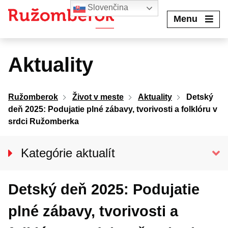
Preskočiť
Slovenčina
na
Menu
obsah
Aktuality
Ružomberok
Život v meste
Aktuality
Detský
deň 2025: Podujatie plné zábavy, tvorivosti a folklóru v
srdci Ružomberka
Kategórie aktualít
Spravodajstvo
Detský deň 2025: Podujatie
Kultúra
Šport
plné zábavy, tvorivosti a