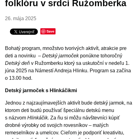
folklóru v srdci Ružomberka
26. mája 2025
Save
Bohatý program, množstvo tvorivých aktivít, atrakcie pre
deti a novinku –
Detský jarmoček
ponúkne tohoročný
Detský deň
v Ružomberku ktorý sa uskutoční v nedeľu 1.
júna 2025 na Námestí Andreja Hlinku. Program sa začína
o 13.00 hod.
Detský jarmoček s Hlinkáčikmi
Jednou z najzaujímavejších aktivít bude detský jarmok, na
ktorom deti budú používať špeciálnu detskú menu
s názvom
Hlinkáčik.
Za ňu si môžu návštevníci kúpiť
drobné výrobky od svojich rovesníkov – malých
remeselníkov a umelcov. Cieľom je podporiť kreativitu,