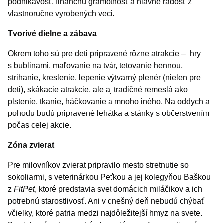
podnikavosť, finančnú gramotnosť a hlavne radosť z
vlastnoručne vyrobených vecí.
Tvorivé dielne a zábava
Okrem toho sú pre deti pripravené rôzne atrakcie – hry
s bublinami, maľovanie na tvár, tetovanie hennou,
strihanie, kreslenie, lepenie výtvarný plenér (nielen pre
deti), skákacie atrakcie, ale aj tradičné remeslá ako
plstenie, tkanie, háčkovanie a mnoho iného. Na oddych a
pohodu budú pripravené lehátka a stánky s občerstvením
počas celej akcie.
Zóna zvierat
Pre milovníkov zvierat pripravilo mesto stretnutie so
sokoliarmi, s veterinárkou Peťkou a jej kolegyňou Baškou
z
FitPet
, ktoré predstavia svet domácich miláčikov a ich
potrebnú starostlivosť. Ani v dnešný deň nebudú chýbať
včielky, ktoré patria medzi najdôležitejší hmyz na svete.