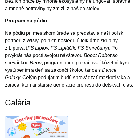
Bez ich práce by mnohé ekosystémy nefungovali správne
a mnohé potraviny by zmizli z našich stolov.
Program na pódiu
Na pódiu pri mestskom úrade sa predstavia naši poľskí
partneri z Wisly, po nich nasledujú folklórne skupiny
z Liptova (
FS Liptov, FS Liptáčik, FS Smrečany
). Po
prvýkrát nás poctí svojou návštevou
Bobot Robot
so
speváčkou
Beou
, program bude pokračovať kúzelníckym
vystúpením a deň sa zakončí školou tanca s
Dance
Galaxy.
Celým podujatím budú sprevádzať maskoti vlka a
zajaca, ktorí aj staršie generácie prenesú do detských čias.
Galéria