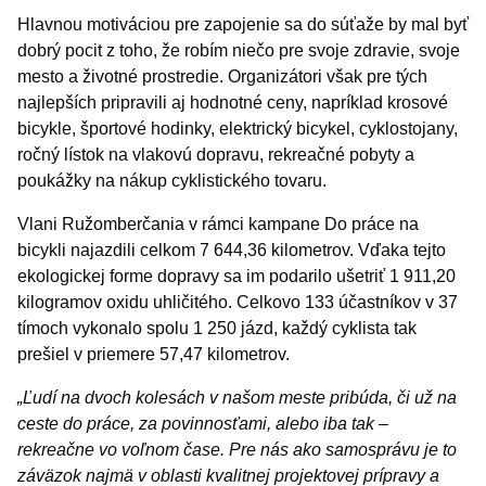
Hlavnou motiváciou pre zapojenie sa do súťaže by mal byť
dobrý pocit z toho, že robím niečo pre svoje zdravie, svoje
mesto a životné prostredie. Organizátori však pre tých
najlepších pripravili aj hodnotné ceny, napríklad krosové
bicykle, športové hodinky, elektrický bicykel, cyklostojany,
ročný lístok na vlakovú dopravu, rekreačné pobyty a
poukážky na nákup cyklistického tovaru.
Vlani Ružomberčania v rámci kampane Do práce na
bicykli najazdili celkom 7 644,36 kilometrov. Vďaka tejto
ekologickej forme dopravy sa im podarilo ušetriť 1 911,20
kilogramov oxidu uhličitého. Celkovo 133 účastníkov v 37
tímoch vykonalo spolu 1 250 jázd, každý cyklista tak
prešiel v priemere 57,47 kilometrov.
„Ľudí na dvoch kolesách v našom meste pribúda, či už na
ceste do práce, za povinnosťami, alebo iba tak –
rekreačne vo voľnom čase. Pre nás ako samosprávu je to
záväzok najmä v oblasti kvalitnej projektovej prípravy a