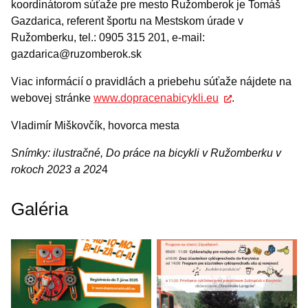
koordinátorom súťaže pre mesto Ružomberok je Tomáš
Gazdarica, referent športu na Mestskom úrade v
Ružomberku, tel.: 0905 315 201, e-mail:
gazdarica@ruzomberok.sk
Viac informácií o pravidlách a priebehu súťaže nájdete na
webovej stránke
www.dopracenabicykli.eu
.
Vladimír Miškovčík, hovorca mesta
Snímky: ilustračné, Do práce na bicykli v Ružomberku v
rokoch 2023 a 202
4
Galéria