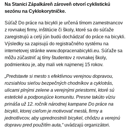
Na Stanici Zápalkáreň zároveň otvorí cyklistickú
sezónu na Cyklokorytničke.
Súťaž Do práce na bicykli je určená tímom zamestnancov
z rovnakej firmy, inštitúcie či školy, ktoré sa do súťaže
zaregistrujú a celý jún budú dochádzať do práce na bicykli.
Výsledky sa zapisujú do registračného systému na
internetovej stránke www.dopracenabicykli.eu. Súťaže sa
môžu zúčastniť aj tímy študentov z rovnakej školy,
podmienkou je, aby mali vek najmenej 15 rokov.
„Predstavte si mesto s efektívnou verejnou dopravou,
rozsiahlou sieťou bezpečných chodníkov a cyklotrás,
ulicami plnými zelene a verejnými priestormi, ktoré sú
estetické a podporujúce komunitu. Presne takúto víziu
prináša už 12. ročník národnej kampane Do práce na
bicykli, ktorej cieľom je motivovať mestá, firmy a
jednotlivcov, aby uprednostnili bicykel, chôdzu a verejnú
dopravu pred použitím auta,“
uvádzajú organizátori.