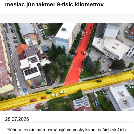
mesiac jún takmer 9-tisíc kilometrov
28.07.2026
Od 3. augusta sa mení organizácia dopravy
Súbory cookie nám pomáhajú pri poskytovaní našich služieb.