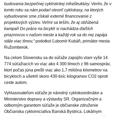
budovania bezpečnej cyklistickej infraštruktúry. Verím, že v
tomto roku sa nám podarí otvoriť cyklotrasy, na ktorých
vybudovanie sme získali externé financovanie z
projektových výziev. Veľmi sa teším, že aj obľúbená
kampaň Do práce na bicykli si nachádza ďalších
priaznivcov v našom meste a každý rok sa do nej zapája
stále viac tímov,“
podotkol Ľubomír Kubáň, primátor mesta
Ružomberok.
Na celom Slovensku sa do súťaže zapojilo vlani vyše 14
774 súťažiacich vo viac ako 4 300 tímoch z 96 samospráv,
ktorí počas júna prešli viac ako 1,7 milióna kilometrov na
bicykloch a ušetrili skoro 430-tisíc kilogramov CO2 oproti
ceste autom.
Vyhlasovateľom súťaže je národný cyklokoordinátor a
Ministerstvo dopravy a výstavby SR. Organizačným a
odborným garantom súťaže je občianske združenie
Občianska cykloiniciatíva Banská Bystrica. Lokálnym