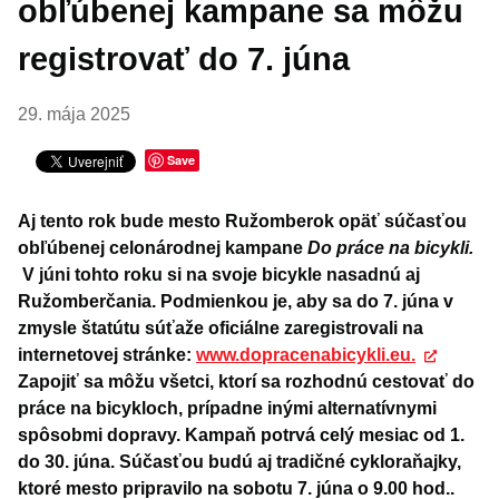
obľúbenej kampane sa môžu
registrovať do 7. júna
29. mája 2025
Save
Aj tento rok bude mesto Ružomberok opäť súčasťou
obľúbenej celonárodnej kampane
Do práce na bicykli.
V júni tohto roku si na svoje bicykle nasadnú aj
Ružomberčania. Podmienkou je, aby sa do 7. júna v
zmysle štatútu súťaže oficiálne zaregistrovali na
internetovej stránke:
www.dopracenabicykli.eu.
Zapojiť sa môžu všetci, ktorí sa rozhodnú cestovať do
práce na bicykloch, prípadne inými alternatívnymi
spôsobmi dopravy. Kampaň potrvá celý mesiac od 1.
do 30. júna. Súčasťou budú aj tradičné cykloraňajky,
ktoré mesto pripravilo na sobotu 7. júna o 9.00 hod..