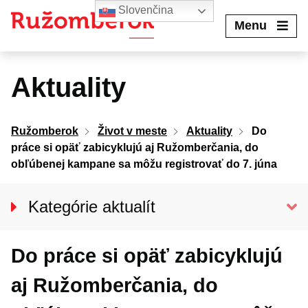
Preskočiť
Slovenčina
na
Menu
obsah
Aktuality
Ružomberok
Život v meste
Aktuality
Do
práce si opäť zabicyklujú aj Ružomberčania, do
obľúbenej kampane sa môžu registrovať do 7. júna
Kategórie aktualít
Spravodajstvo
Do práce si opäť zabicyklujú
Kultúra
Šport
aj Ružomberčania, do