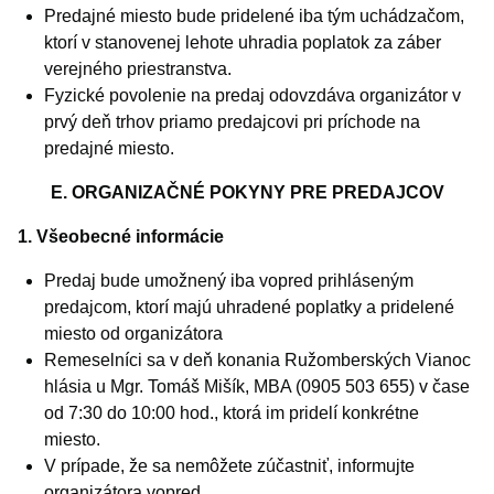
Predajné miesto bude pridelené iba tým uchádzačom,
ktorí v stanovenej lehote uhradia poplatok za záber
verejného priestranstva.
Fyzické povolenie na predaj odovzdáva organizátor v
prvý deň trhov priamo predajcovi pri príchode na
predajné miesto.
E. ORGANIZAČNÉ POKYNY PRE PREDAJCOV
1. Všeobecné informácie
Predaj bude umožnený iba vopred prihláseným
predajcom, ktorí majú uhradené poplatky a pridelené
miesto od organizátora
Remeselníci sa v deň konania Ružomberských Vianoc
hlásia u Mgr. Tomáš Mišík, MBA (0905 503 655) v čase
od 7:30 do 10:00 hod., ktorá im pridelí konkrétne
miesto.
V prípade, že sa nemôžete zúčastniť, informujte
organizátora vopred.