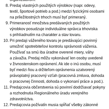
Predaj vlastných použitých výrobkov (napr. odevy,
textil, športové potrieb a pod.) medzi fyzickými osobami
na príležitostných trhoch musí byť primeraný.
Primeranosť množstva predávaných použitých
výrobkov posudzuje individuálne správca trhoviska
s prihliadnutím na charakter a stav tovaru.
Pri predaji váženého tovaru je predávajúci povinný
umožniť spotrebiteľovi kontrolu správnosti váženia.
Používať sa smú iba úradne overené miery, váhy
a závažia. Predaj môžu vykonávať len osoby uvedené
v živnostenskom oprávnení. Ak ide o inú osobu, musí
byť medzi ňou a držiteľom oprávnenia uzatvorený
právoplatný pracovný vzťah (pracovná zmluva, dohoda
o pracovnej činnosti, dohoda o vykonaní práce a pod.).
Predajcovia občerstvenia sú povinní dodržiavať pokyny
a rozhodnutia Regionálneho úradu verejného
zdravotníctva.
Predajcovia požívatín musia spĺňať všetky zákonné