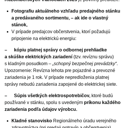
Fotografiu aktuálneho vzhľadu predajného stánku
a predávaného sortimentu, – ak ide o vlastný
stánok,
V prípade predajcov občerstvenia, ktorí požadujú
pripojenie na elektrickú energiu:
–
kópiu platnej správy o odbornej prehliadke
a skúške elektrických zariadení
(tzv. revíznu správu)
s kladným posudkom –
„schopný bezpečnej prevádzky“
.
Upozornenie: Revízna lehota pre pojazdné a prevozné
zariadenia je 1 rok. V prípade nepredloženia platnej
správy nebudú zariadenia zapojené do elektrickej siete.
– Súpis všetkých elektrospotrebičov,
ktoré budú
používané v stánku, spolu s uvedeným
príkonu každého
zariadenia podľa údajov výrobcu.
Kladné stanovisko
Regionálneho úradu verejného
zdravotníctva (pri predaji potravín a občerstvenia),