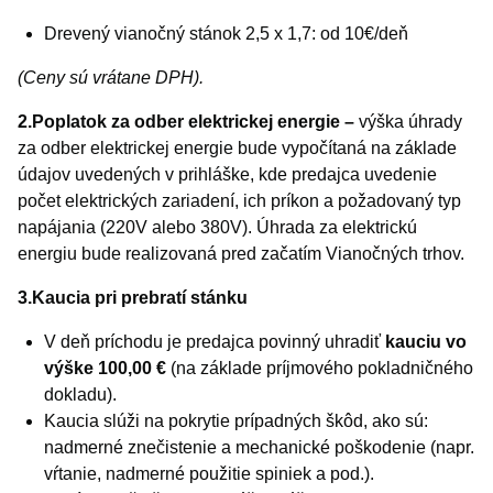
Drevený vianočný stánok 2,5 x 1,7: od 10€/deň
(Ceny sú vrátane DPH).
2.Poplatok za odber elektrickej energie –
výška úhrady
za odber elektrickej energie bude vypočítaná na základe
údajov uvedených v prihláške, kde predajca uvedenie
počet elektrických zariadení, ich príkon a požadovaný typ
napájania (220V alebo 380V). Úhrada za elektrickú
energiu bude realizovaná pred začatím Vianočných trhov.
3.Kaucia pri prebratí stánku
V deň príchodu je predajca povinný uhradiť
kauciu vo
výške 100,00 €
(na základe príjmového pokladničného
dokladu).
Kaucia slúži na pokrytie prípadných škôd, ako sú:
nadmerné znečistenie a mechanické poškodenie (napr.
vŕtanie, nadmerné použitie spiniek a pod.).