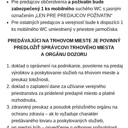
Pre predajcov občerstvenia
a požívatín bude
zabezpečený 1 ks mobilného
suchého WC s jasným
označením „LEN PRE PREDAJCOV POŽÍVATÍN“
Pre ostatných predajcov a verejnosť bude k dispozícii 1
ks mobilného WC umiestnený v priestore jarmočiska
PREDÁVAJÚCI NA TRHOVOM MIESTE JE POVINNÝ
PREDLOŽIŤ SPRÁVCOVI TRHOVÉHO MIESTA
A ORGÁNU DOZORU
doklad o oprávnení na podnikanie, povolenie na predaj
výrobkov a poskytovanie služieb na trhovom mieste a
preukaz totožnosti,
doklad o zaplatení dane za užívanie verejného
priestranstva za pridelené predajné miesto a platné
rozhodnutia,
zdravotný preukaz a posudok príslušného orgánu na
ochranu zdravia – ak to vyžaduje charakter
predávaného tovaru a poskytovaných služieb,
pri predaji húb – osvedčenie o odbornej spôsobilosti