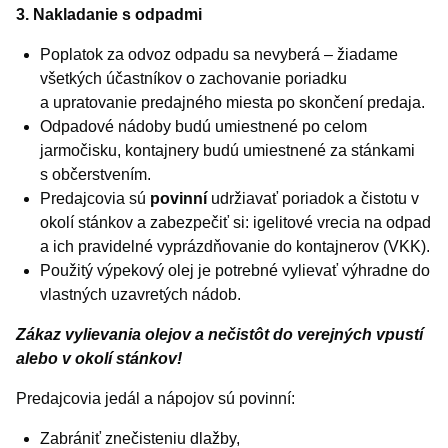
3. Nakladanie s odpadmi
Poplatok za odvoz odpadu sa nevyberá – žiadame
všetkých účastníkov o zachovanie poriadku
a upratovanie predajného miesta po skončení predaja.
Odpadové nádoby budú umiestnené po celom
jarmočisku, kontajnery budú umiestnené za stánkami
s občerstvením.
Predajcovia sú
povinní
udržiavať poriadok a čistotu v
okolí stánkov a zabezpečiť si: igelitové vrecia na odpad
a ich pravidelné vyprázdňovanie do kontajnerov (VKK).
Použitý výpekový olej je potrebné vylievať výhradne do
vlastných uzavretých nádob.
Zákaz vylievania olejov a nečistôt do verejných vpustí
alebo v okolí stánkov!
Predajcovia jedál a nápojov sú povinní:
Zabrániť znečisteniu dlažby,