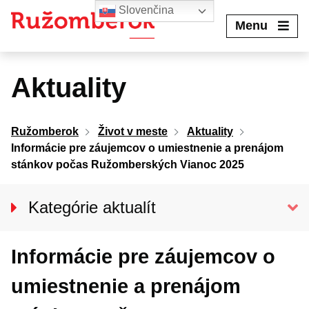
Preskočiť
Slovenčina
na
Menu
obsah
Aktuality
Ružomberok
Život v meste
Aktuality
Informácie pre záujemcov o umiestnenie a prenájom
stánkov počas Ružomberských Vianoc 2025
Kategórie aktualít
Spravodajstvo
Informácie pre záujemcov o
Kultúra
Šport
umiestnenie a prenájom