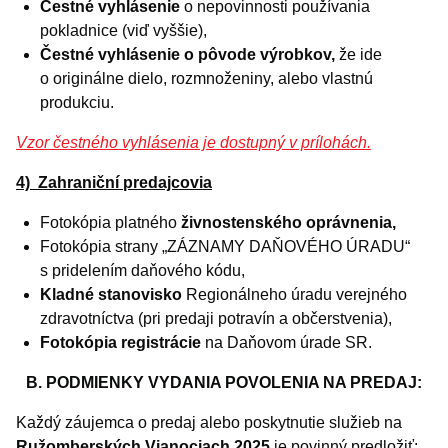
Čestné vyhlásenie
o nepovinnosti používania
pokladnice (viď vyššie),
Čestné vyhlásenie o pôvode výrobkov,
že ide
o originálne dielo, rozmnoženiny, alebo vlastnú
produkciu.
Vzor čestného vyhlásenia je dostupný v prílohách.
4) Zahraniční predajcovia
Fotokópia platného
živnostenského oprávnenia,
Fotokópia strany „ZÁZNAMY DAŇOVÉHO ÚRADU“
s pridelením daňového kódu,
Kladné stanovisko
Regionálneho úradu verejného
zdravotníctva (pri predaji potravín a občerstvenia),
Fotokópia registrácie
na Daňovom úrade SR.
B. PODMIENKY VYDANIA POVOLENIA NA PREDAJ:
Každý záujemca o predaj alebo poskytnutie služieb na
Ružomberských Vianociach 2025
je povinný predložiť: