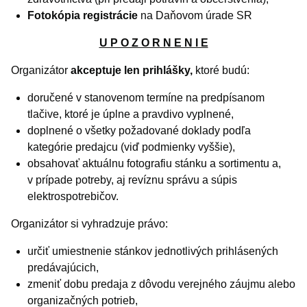
Fotokópia registrácie
na Daňovom úrade SR
U P O Z O R N E N I E
Organizátor
akceptuje len prihlášky,
ktoré budú:
doručené v stanovenom termíne na predpísanom
tlačive, ktoré je úplne a pravdivo vyplnené,
doplnené o všetky požadované doklady podľa
kategórie predajcu (viď podmienky vyššie),
obsahovať aktuálnu fotografiu stánku a sortimentu a,
v prípade potreby, aj revíznu správu a súpis
elektrospotrebičov.
Organizátor si vyhradzuje právo:
určiť umiestnenie stánkov jednotlivých prihlásených
predávajúcich,
zmeniť dobu predaja z dôvodu verejného záujmu alebo
organizačných potrieb,