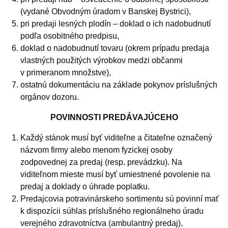
(vydané Obvodným úradom v Banskej Bystrici),
pri predaji lesných plodín – doklad o ich nadobudnutí
podľa osobitného predpisu,
doklad o nadobudnutí tovaru (okrem prípadu predaja
vlastných použitých výrobkov medzi občanmi
v primeranom množstve),
ostatnú dokumentáciu na základe pokynov príslušných
orgánov dozoru.
POVINNOSTI PREDÁVAJÚCEHO
Každý stánok musí byť viditeľne a čitateľne označený
názvom firmy alebo menom fyzickej osoby
zodpovednej za predaj (resp. prevádzku). Na
viditeľnom mieste musí byť umiestnené povolenie na
predaj a doklady o úhrade poplatku.
Predajcovia potravinárskeho sortimentu sú povinní mať
k dispozícii súhlas príslušného regionálneho úradu
verejného zdravotníctva (ambulantný predaj),