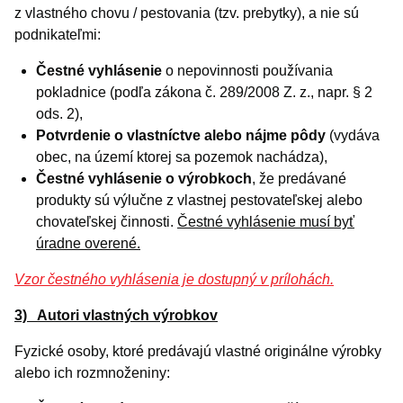
z vlastného chovu / pestovania (tzv. prebytky), a nie sú
podnikateľmi:
Čestné vyhlásenie
o nepovinnosti používania
pokladnice (podľa zákona č. 289/2008 Z. z., napr. § 2
ods. 2),
Potvrdenie o vlastníctve alebo nájme pôdy
(vydáva
obec, na území ktorej sa pozemok nachádza),
Čestné vyhlásenie o výrobkoch
, že predávané
produkty sú výlučne z vlastnej pestovateľskej alebo
chovateľskej činnosti.
Čestné vyhlásenie musí byť
úradne overené.
Vzor čestného vyhlásenia je dostupný v prílohách.
3) Autori vlastných výrobkov
Fyzické osoby, ktoré predávajú vlastné originálne výrobky
alebo ich rozmnoženiny: