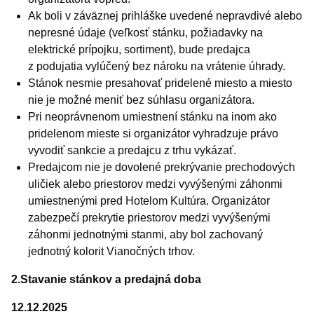
Ak boli v záväznej prihláške uvedené nepravdivé alebo
nepresné údaje (veľkosť stánku, požiadavky na
elektrické prípojku, sortiment), bude predajca
z podujatia vylúčený bez nároku na vrátenie úhrady.
Stánok nesmie presahovať pridelené miesto a miesto
nie je možné meniť bez súhlasu organizátora.
Pri neoprávnenom umiestnení stánku na inom ako
pridelenom mieste si organizátor vyhradzuje právo
vyvodiť sankcie a predajcu z trhu vykázať.
Predajcom nie je dovolené prekrývanie prechodových
uličiek alebo priestorov medzi vyvýšenými záhonmi
umiestnenými pred Hotelom Kultúra. Organizátor
zabezpečí prekrytie priestorov medzi vyvýšenými
záhonmi jednotnými stanmi, aby bol zachovaný
jednotný kolorit Vianočných trhov.
2.Stavanie stánkov a predajná doba
12.12.2025