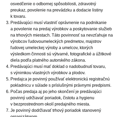
osvedčenie o odbornej spôsobilosti, zdravotný
preukaz, povolenie na prevádzku a dodacie listiny
k tovaru.
Predávajúci musí vlastniť oprávnenie na podnikanie
a povolenie na predaj výrobkov a poskytovanie služieb
na trhových miestach. Táto povinnosť sa nevzťahuje na
výrobcov ľudovoumeleckých predmetov, majstrov
ľudovej umeleckej výroby a umelcov, ktorých
výsledkom činnosti sú výtvarné, fotografické a úžitkové
diela podľa platného autorského zákona.
Predávajúci musí mať doklad o nadobudnutí tovaru,
s výnimkou vlastných výrobkov a plodov.
Predajca je povinný používať elektronickú registračnú
pokladnicu v súlade s príslušnými právnymi predpismi.
Počas predaja aj po jeho skončení je predávajúci
povinný udržiavať poriadok, čistotu a hygienu
v bezprostrednom okolí predajného miesta.
Je povinný dodržiavať trhový poriadok stanovený
organizátorom.