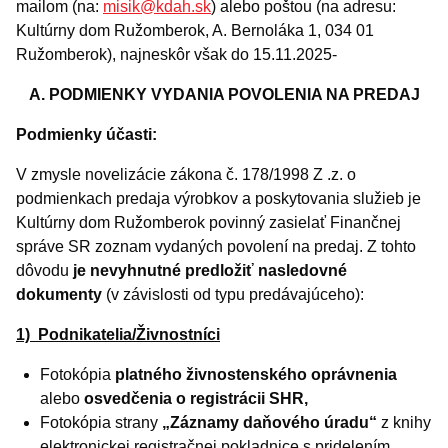
mailom (na:
misik@kdah.sk
) alebo poštou (na adresu:
Kultúrny dom Ružomberok, A. Bernoláka 1, 034 01
Ružomberok), najneskôr však do 15.11.2025-
A. PODMIENKY VYDANIA POVOLENIA NA PREDAJ
Podmienky účasti:
V zmysle novelizácie zákona č. 178/1998 Z .z. o
podmienkach predaja výrobkov a poskytovania služieb je
Kultúrny dom Ružomberok povinný zasielať Finančnej
správe SR zoznam vydaných povolení na predaj. Z tohto
dôvodu
je nevyhnutné predložiť nasledovné
dokumenty
(v závislosti od typu predávajúceho):
1) Podnikatelia/Živnostníci
Fotokópia
platného živnostenského oprávnenia
alebo
osvedčenia o registrácii SHR,
Fotokópia strany
„Záznamy daňového úradu“
z knihy
elektronickej registračnej pokladnice s pridelením