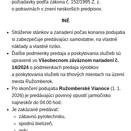
požiadavky podľa zákona č. 152/1995 Z. z.
o potravinách v znení neskorších predpisov.
INÉ
Stráženie stánkov a zariadení počas konania podujatia
si zabezpečuje predávajúci samostatne, na vlastné
náklady a vlastné riziko.
Ďalšie podmienky predaja a poskytovania služieb sú
upravené vo
Všeobecnom záväznom nariadení č.
14/2024
o podmienkach predaja výrobkov
a poskytovania služieb na trhových miestach na území
mesta Ružomberok.
Po skončení podujatia
Ružomberské Vianoce
(1. 1.
2026) je predávajúci povinný opustiť jarmočisko
najneskôr do 04.00 hod.
Je zakázané predávať:
zábavnú pyrotechniku,
spodnú bielizeň,
jedy,