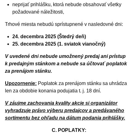
neprijať prihlášku, ktorá nebude obsahovať všetky
požadované náležitosti,
Trhové miesta nebudú sprístupnené v nasledovné dni:
24. decembra 2025 (Štedrý deň)
25. decembra 2025 (1. sviatok vianočný)
V uvedené dni nebude umožnený predaj ani prístup
k predajným stánkom a nebude sa účtovať poplatok
za prenájom stánku.
Upozornenie:
Poplatok za prenájom stánku sa uhrádza
len za obdobie konania podujatia t. j. 18 dní.
V záujme zachovania kvality akcie si organizátor
vyhradzuje právo výberu predajcov a predávaného
sortimentu bez ohľadu na dátum podania prihlášky.
C. POPLATKY: