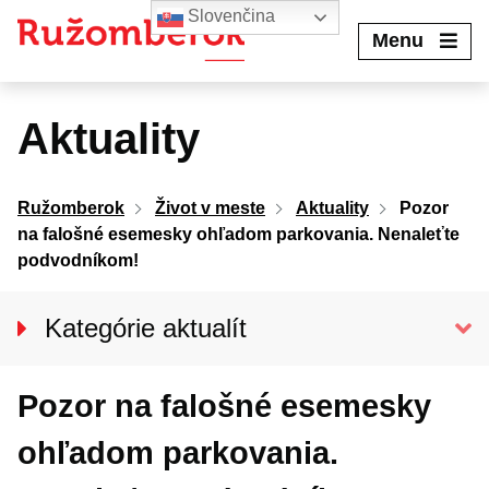
Preskočiť
Slovenčina
na
Menu
obsah
Aktuality
Ružomberok
Život v meste
Aktuality
Pozor
na falošné esemesky ohľadom parkovania. Nenaleťte
podvodníkom!
Kategórie aktualít
Spravodajstvo
Pozor na falošné esemesky
Kultúra
Šport
ohľadom parkovania.