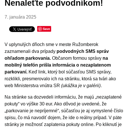
Nenaleťte podvodníkom!
7. januára 2025
Save
V uplynulých dňoch sme v meste Ružomberok
zaznamenali dva prípady
podvodných SMS správ
ohľadom parkovania.
Občanom formou správy
na
mobilný telefón prišla informácia o nezaplatenom
parkovaní.
Keď link, ktorý bol súčasťou SMS správy,
rozklikli, presmerovalo ich na stránku, ktorá sa tvári ako
web Ministerstva vnútra SR
(ukážka je v galérii)
.
Na stránke sa dozvedeli informáciu, že majú „nezaplatené
pokuty“ vo výške 30 eur. Ako dôvod je uvedené, že
„parkovanie je nepríjemné“, súčasťou je aj vymyslené číslo
spisu, čo má navodiť dojem, že ide o reálny prípad. V päte
stránky je možnosť zaplatenia pokuty online. Po kliknutí je