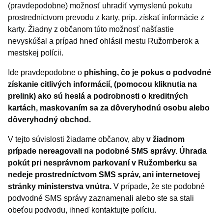
(pravdepodobne) možnosť uhradiť vymyslenú pokutu
prostredníctvom prevodu z karty, príp. získať informácie z
karty. Žiadny z občanom túto možnosť našťastie
nevyskúšal a prípad hneď ohlásil mestu Ružomberok a
mestskej polícii.
Ide pravdepodobne o
phishing, čo je pokus o podvodné
získanie citlivých informácií, (pomocou kliknutia na
prelink) ako sú heslá a podrobnosti o kreditných
kartách, maskovaním sa za dôveryhodnú osobu alebo
dôveryhodný obchod.
V tejto súvislosti žiadame občanov, aby
v žiadnom
prípade nereagovali na podobné SMS správy.
Úhrada
pokút pri nesprávnom parkovaní v Ružomberku sa
nedeje prostredníctvom SMS správ, ani internetovej
stránky ministerstva vnútra.
V prípade, že ste podobné
podvodné SMS správy zaznamenali alebo ste sa stali
obeťou podvodu, ihneď kontaktujte políciu.